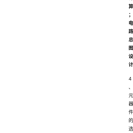
学
自
学
考
试
执
业
考
试
4
网
考
题
库
范