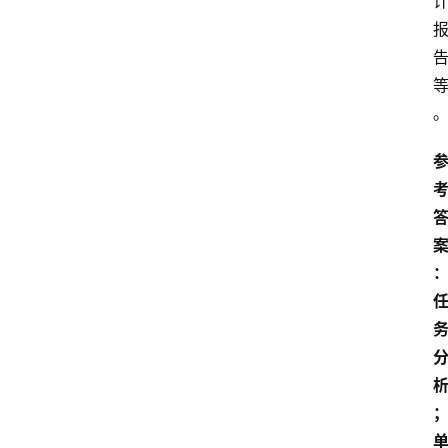
苏
开
放
大
学
公
共
课
江
苏
开
放
大
学
毕
业
实