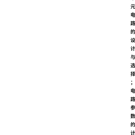
习
江
苏
开
放
大
学
考
试
资
料
国
家
开
放
大