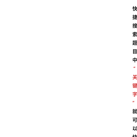
”
“
”