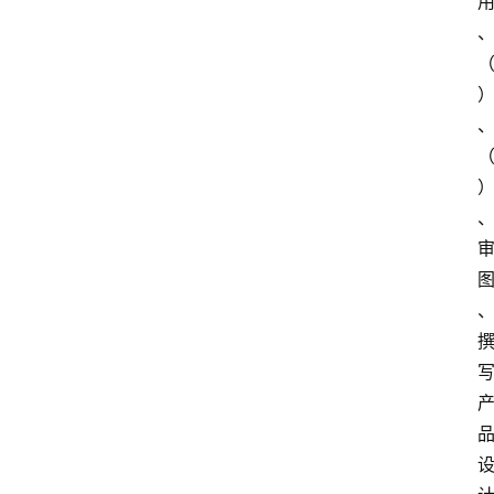
首
页
江
苏
开
放
大
学
专
业
课
江