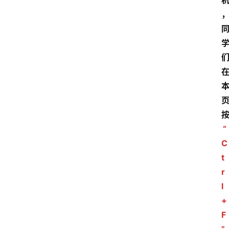
“
C
t
r
l
+
F