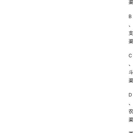
B
C
D