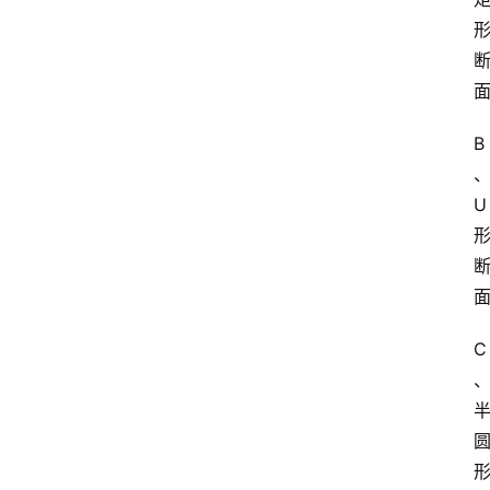
B
U
C