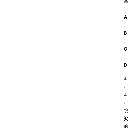
开
放
A
大
学
B
公
共
课
C
江
D
苏
开
4
放
大
学
毕
业
实
习