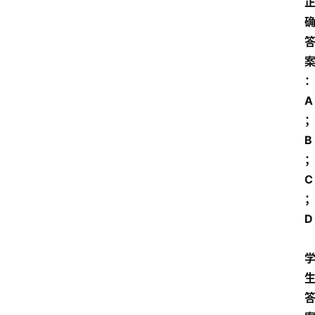
首
页
A
江
B
苏
开
放
C
大
学
D 
专
业
课
江
苏