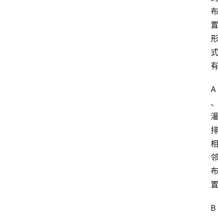
江
苏
开
放
大
学
A
考
试
资
料
国
家
开
放
大
B
学