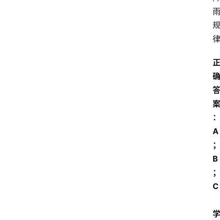
A
B
C 