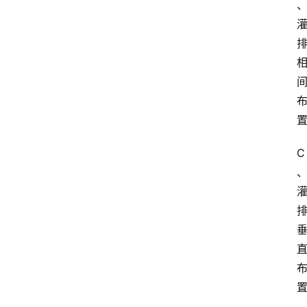
自
学
考
试
执
业
考
C
试
网
考
题
库
范
文