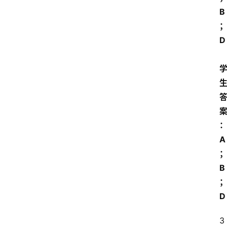
B
D 
A
B
D
3