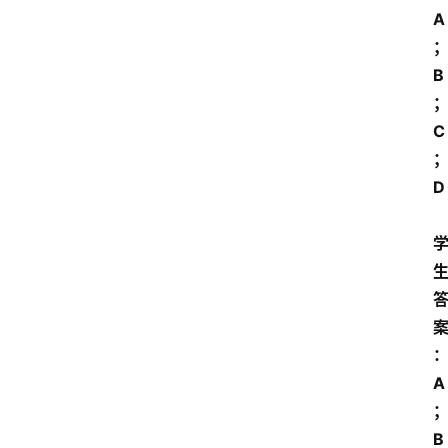
A
B
C
D 
A
B