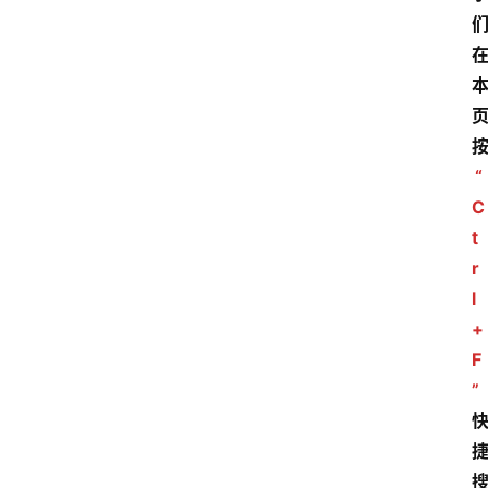
“
C
t
r
l
+
F
”