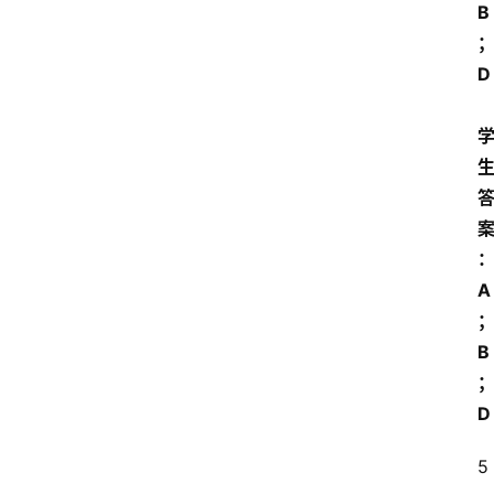
B
D 
A
B
D
5