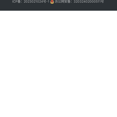
任
C
ICP备：2023021024号-1
苏公网安备：32032402000511号
A
（
…
2
务
月
确
。
国
以
日
错
高
展
说
D
正
增
大
（
月
答
B
不
。
日
案
质
衡
正
确
2
发
是
B
案
有
C
乡
误
2
造
给
展
确
（
安
结
平
案
是
国
性
衡
3
国
“
革
最
设
民
版
D
的
大
日
才
大
充
内
争
把
需
分
场
点
们
确
是
战
也
政
案
村
基
第
优
2
展
是
次
和
升
充
大
界
度
业
分
需
战