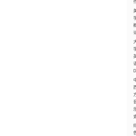
自
学
考
试
执
业
考
试
网
考
题
库
范
文