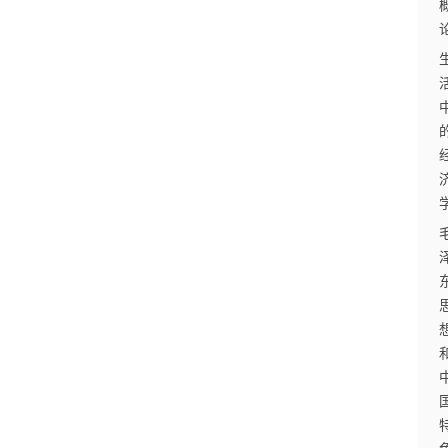
首
页
江
苏
开
放
大
学
专
业
课
江
苏
开