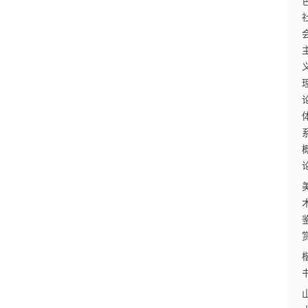
放
大
学
公
共
课
江
苏
开
放
大
学
毕
业
实
习