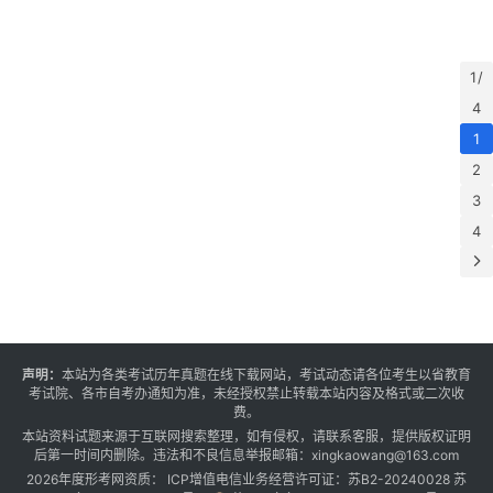
固
业
全
结
形
测
园
中
江
级
技
政
施
性
题
略
建
开
20
化
新
工
革
分
年
署
才
大
传
1 /
必
+
5
D
选
A
让
形
业
大
动
4
大
答
宫
民
与
确
培
…
需
1
1
天
众
策
案
壮
确
1
C
得
题
2
A
农
案
年
运
感
测
B
科
3
2
（
D
幸
题
C
领
升
4
，
孝
感
分
2
企
业
本
正
安
选
国
业
合
布
案
感
答
体
以
产
条
3
加
1
特
说
力
投
实
五
现
（
质
降
更
时
（
A
声明：
本站为各类考试历年真题在线下载网站，考试动态请各位考生以省教育
效
A
保
经
A
确
考试院、各市自考办通知为准，未经授权禁止转载本站内容及格式或二次收
是
月
障
社
费。
立
错
村
日
更
发
本站资料试题来源于互联网搜索整理，如有侵权，请联系客服，提供版权证明
B
正
兴
8
后第一时间内删除。违法和不良信息举报邮箱：xingkaowang@163.com
持
的
术
答
首
日
2026年度
形考网
资质： ICP增值电信业务经营许可证：苏B2-20240028
苏
续
题
较
案