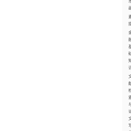
江
苏
开
放
大
学
考
试
资
料
国
家
开
放
大
学