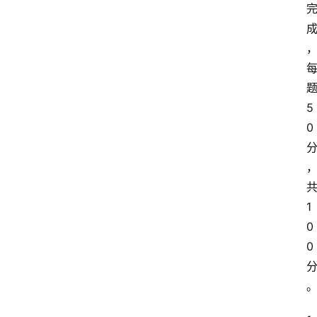
5
0
1
0
0