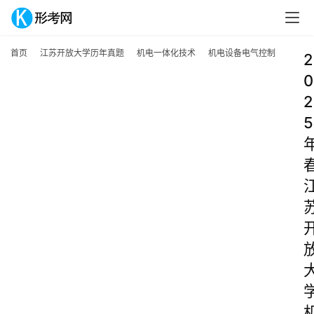
首页
江苏开放大学历年真题
机电一体化技术
机电设备电气控制
2
0
2
5