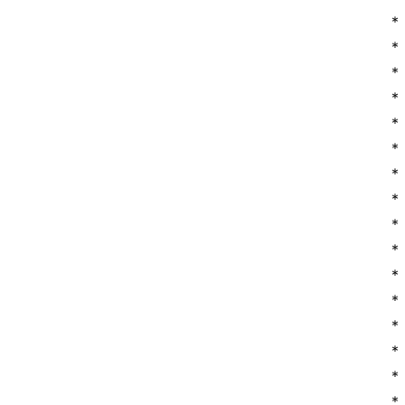
学
*
毕
*
业
实
*
习
*
*
江
*
苏
*
开
*
放
*
大
*
学
考
*
试
*
资
*
料
*
*
国
*