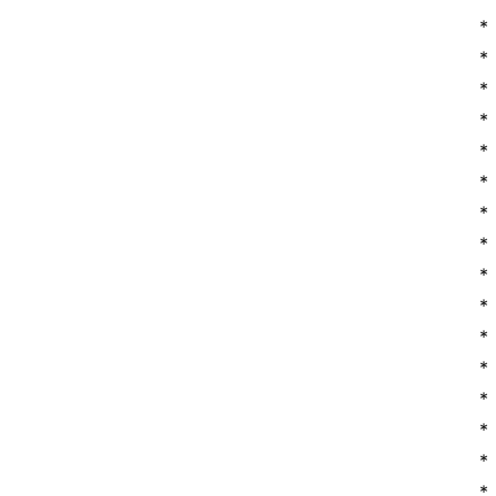
业
*
课
*
*
江
*
苏
开
*
放
*
大
*
学
*
公
*
共
*
课
*
*
江
苏
*
开
*
放
*
大
*