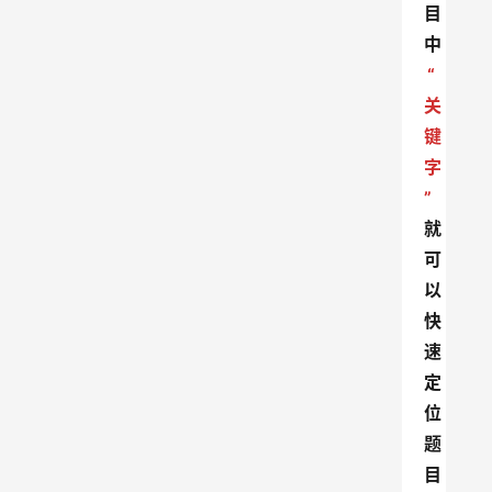
目
中
“
关
键
字
”
就
可
以
快
速
定
位
题
目