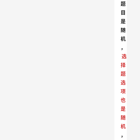
题
目
是
随
机
，
选
择
题
选
项
也
是
随
机
，