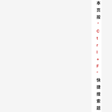
本
页
按
“
C
t
r
l
+
F
”
快
捷
搜
索
题