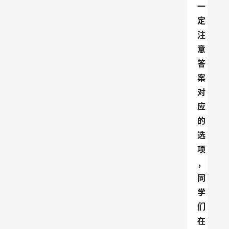
一
定
注
意
答
案
对
应
的
选
项
，
同
学
们
在