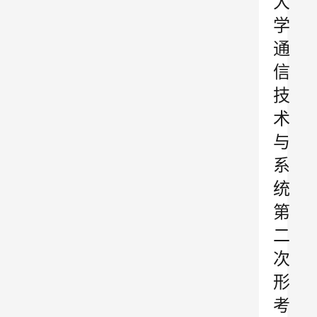
大
学
通
信
技
术
与
系
统
第
二
次
形
考