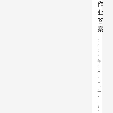
作
业
答
案
2
0
2
5
年
6
月
5
日
下
午
7
:
3
4