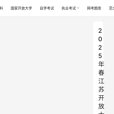
料
国家开放大学
自学考试
执业考试
网考题库
范
2
0
2
5
年
春
江
苏
开
放