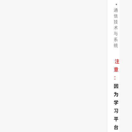
•
通
信
技
术
与
系
统
注
意
：
因
为
学
习
平
台