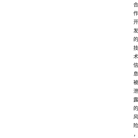
开
放
大
学
专
业
课
江
苏
开
放
大
学
公
共
课