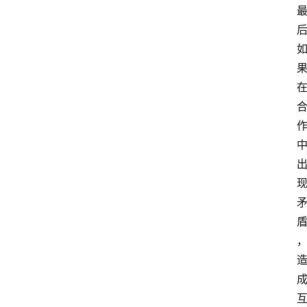
江
苏
开
放
大
学
毕
业
实
习
江
苏
开
放
大
学
考