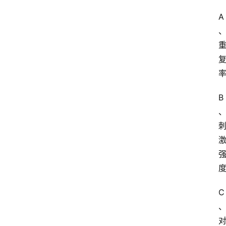
A
B
C