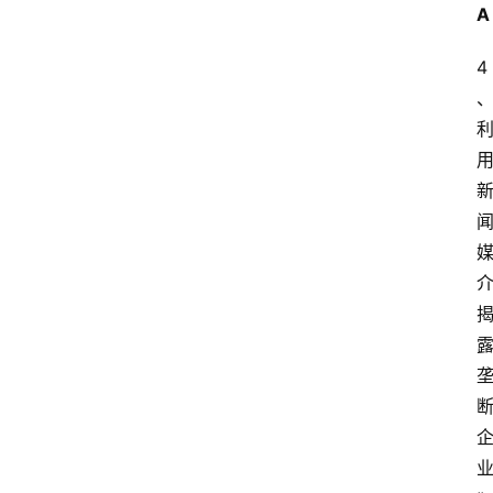
家
A
开
放
4
大
学
自
学
考
试
执
业
考
试
网
考