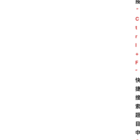
“
C
t
r
l
+
F
”