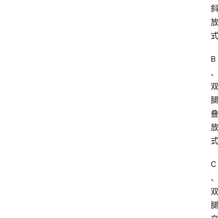
业
课
江
苏
B
开
放
大
学
公
共
课
江
C
苏
开
放
大