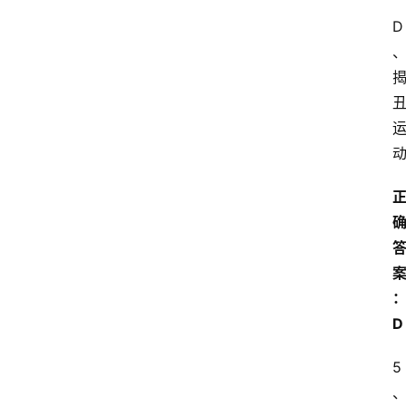
D
D
5