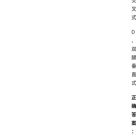
学
毕
业
实
习
D
江
苏
开
放
大
学
考
试
资
料
国