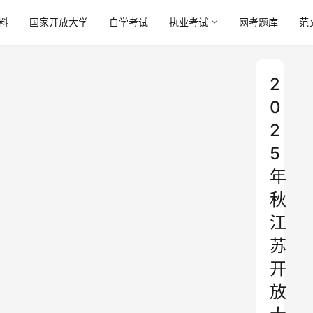
料
国家开放大学
自学考试
执业考试
网考题库
范
2
0
2
5
年
秋
江
苏
开
放