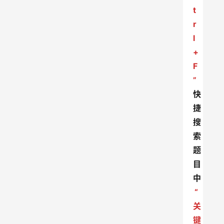
t
r
l
+
F
”
快
捷
搜
索
题
目
中
“
关
键