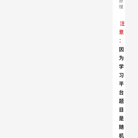
原
理
注
意
：
因
为
学
习
平
台
题
目
是
随
机