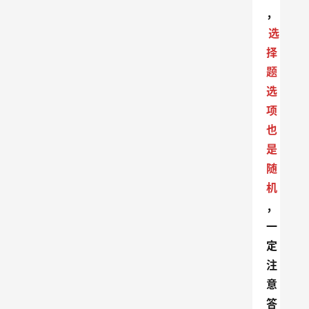
，
选
择
题
选
项
也
是
随
机
，
一
定
注
意
答