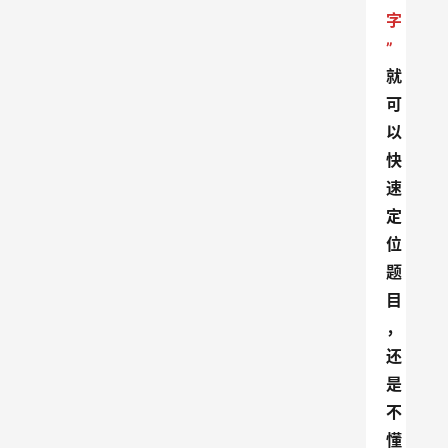
字
”
就
可
以
快
速
定
位
题
目
，
还
是
不
懂