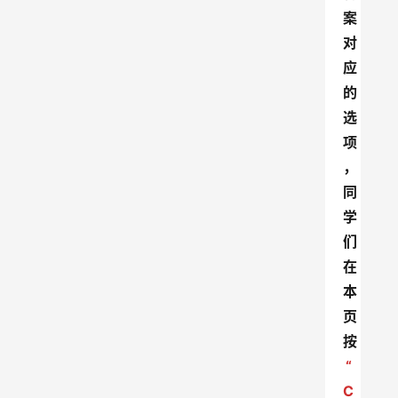
案
对
应
的
选
项
，
同
学
们
在
本
页
按
“
C