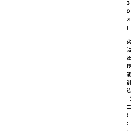
3
0
%
)