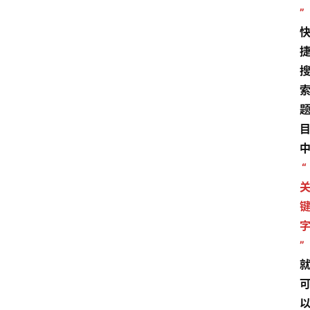
”
“
”