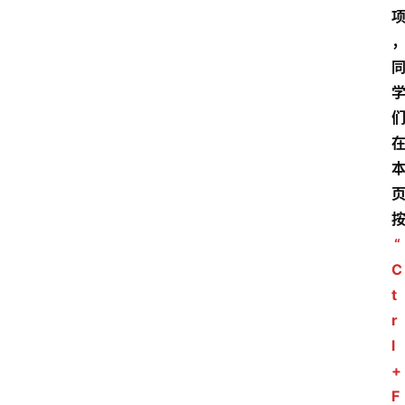
“
C
t
r
l
+
F