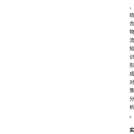
大
学
公
共
课
江
苏
开
放
大
学
毕
业
实
习
江