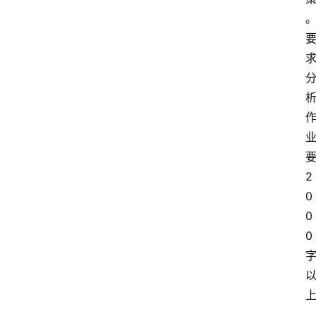
2
0
0
0