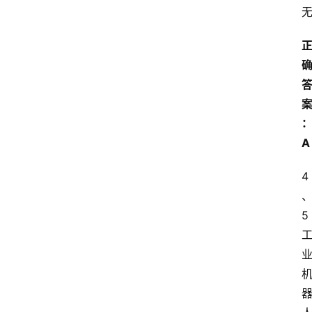
首
页
A
江
苏
4
开
放
大
5
学
专
业
课