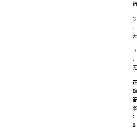
学
C
自
学
考
试
D
执
业
考
试
网
考
题
库
B