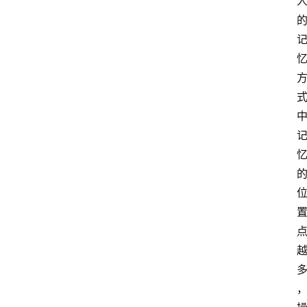
江
苏
开
放
大
学
公
共
课
江
苏
开
放
大
学
毕
业
实