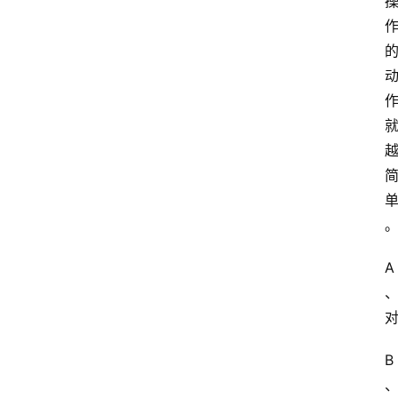
习
江
苏
开
放
大
学
考
试
资
料
A
国
家
开
B
放
大