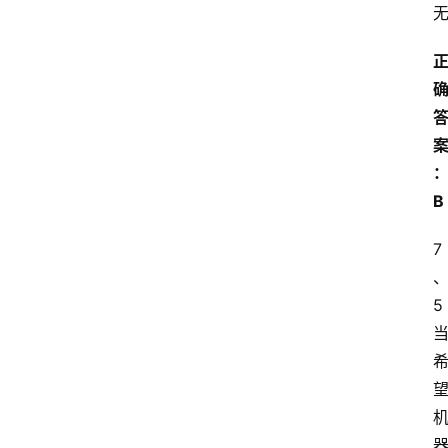
B
7
5