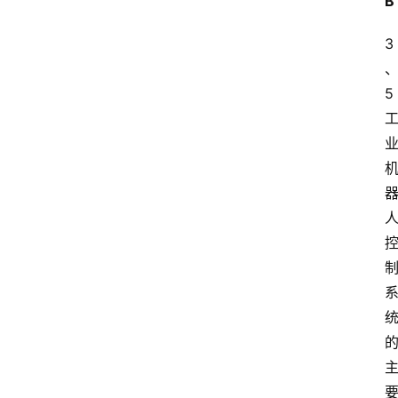
B
3
5