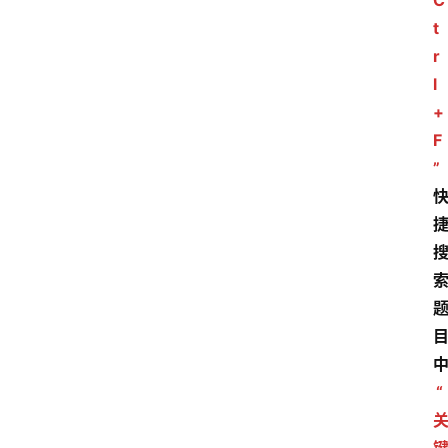
C
t
r
l
+
F
”
“