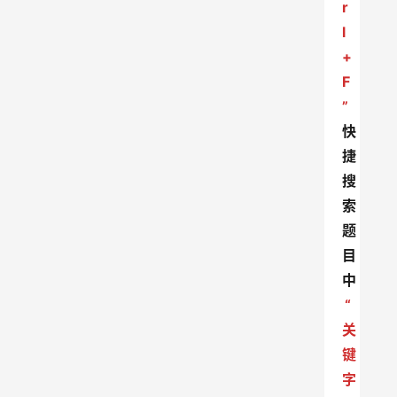
r
l
+
F
”
快
捷
搜
索
题
目
中
“
关
键
字