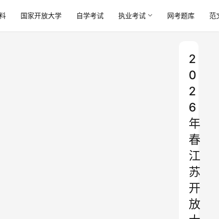
料
国家开放大学
自学考试
执业考试
网考题库
范
2
0
2
6
年
春
江
苏
开
放