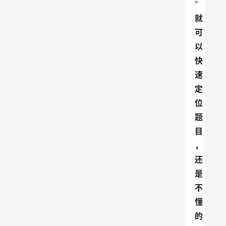
”
就
可
以
快
速
定
位
题
目
，
还
是
不
懂
的