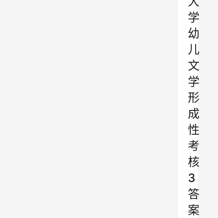
大
学
幼
儿
文
学
形
成
性
考
核
3
答
案