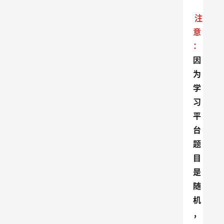
注
意
：
因
为
学
习
平
台
题
目
是
随
机
，