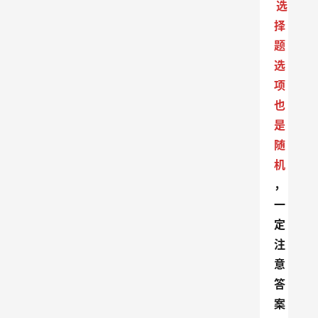
选
择
题
选
项
也
是
随
机
，
一
定
注
意
答
案