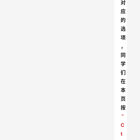
对
应
的
选
项
，
同
学
们
在
本
页
按
“
C
t