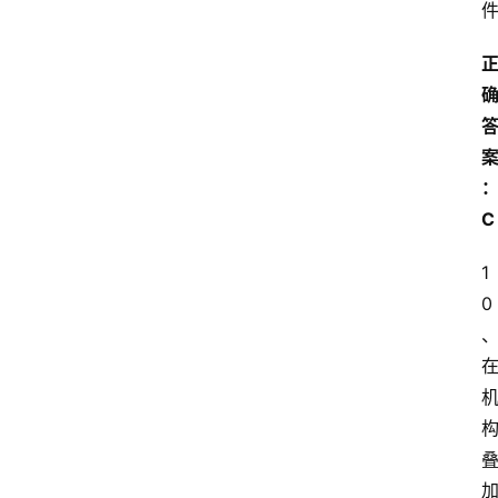
C
1
0