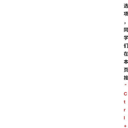
“
C
t
r
l
+