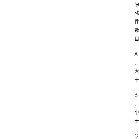
A
B
C