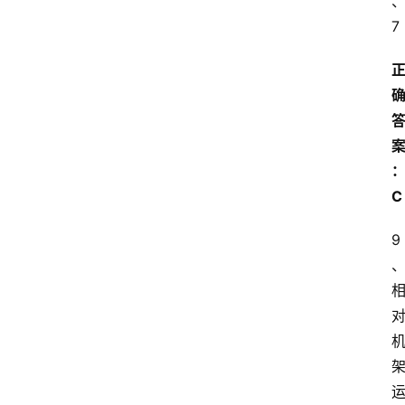
7
C
9