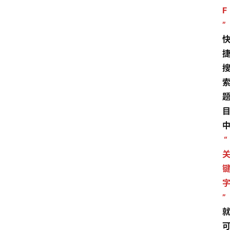
F
”
“
”