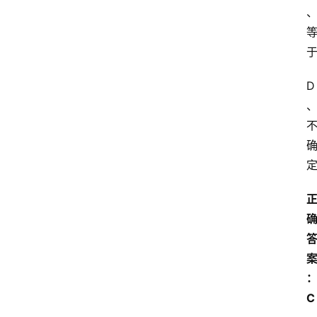
首
页
D
江
苏
开
放
大
学
专
业
课
江
C
苏