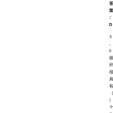
D
3
Ⅱ