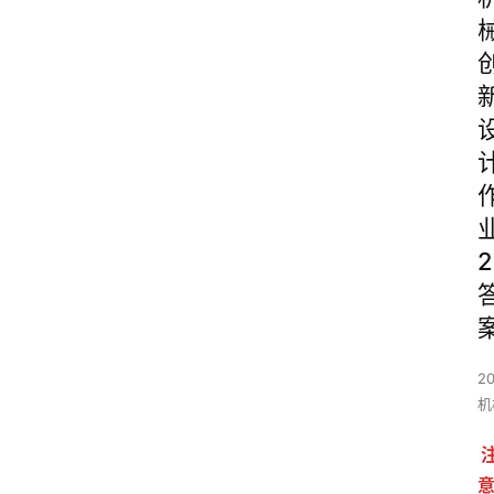
2
2
机