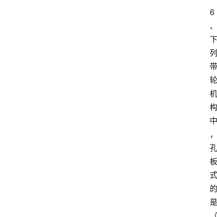
6
自
学
考
试
执
业
考
试
网
考
题
库
范
文