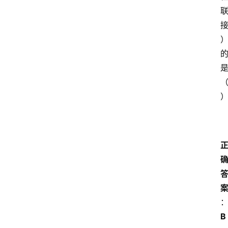
江
苏
开
放
大
学
考
试
资
料
国
家
开
放
大
学
B