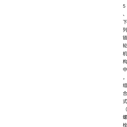
开
5
放
大
学
公
共
课
江
苏
开
放
大
学
毕
业
实
习