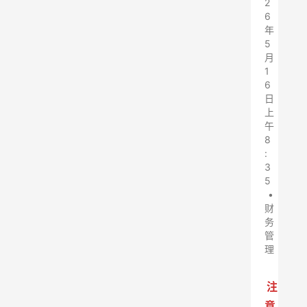
2
6
年
5
月
1
6
日
上
午
8
:
3
5
•
财
务
管
理
注
意