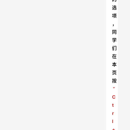
选
项
，
同
学
们
在
本
页
按
“
C
t
r
l
+