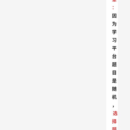
：
因
为
学
习
平
台
题
目
是
随
机
，
选
择
题