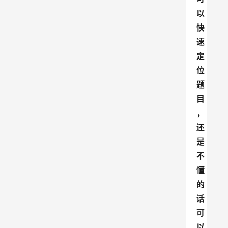
以
快
速
定
位
题
目
，
还
是
不
懂
的
话
可
以