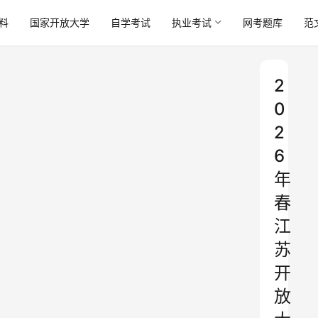
料
国家开放大学
自学考试
执业考试
网考题库
范
2
0
2
6
年
春
江
苏
开
放