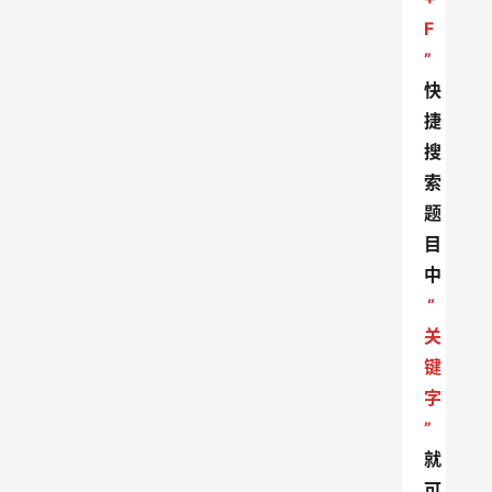
F
”
快
捷
搜
索
题
目
中
“
关
键
字
”
就
可