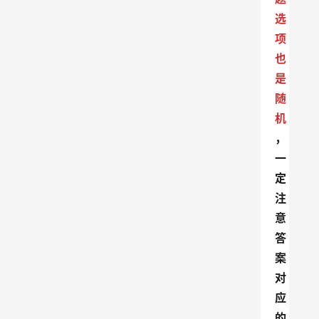
选
项
也
是
随
机
，
一
定
注
意
答
案
对
应
的