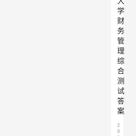
大
学
财
务
管
理
综
合
测
试
答
案
2
0