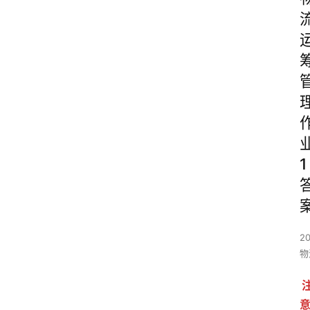
1
2
物