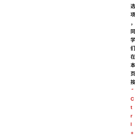
“
C
t
r
l
+