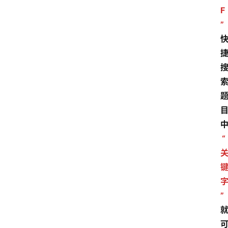
F
”
“
”