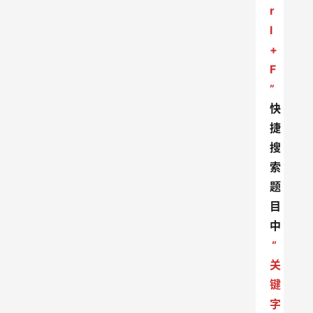
r
l
+
F
”
快
捷
搜
索
题
目
中
“
关
键
字