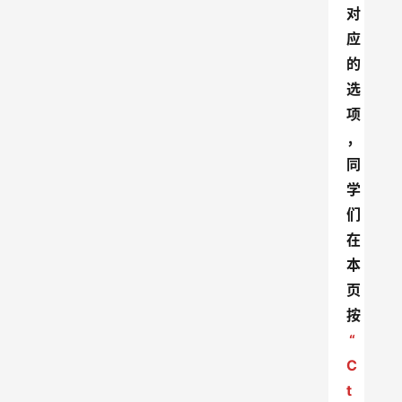
对
应
的
选
项
，
同
学
们
在
本
页
按
“
C
t