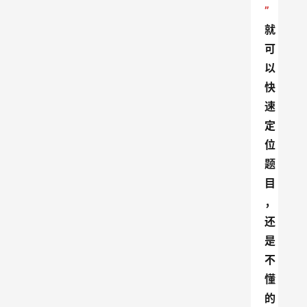
”
就
可
以
快
速
定
位
题
目
，
还
是
不
懂
的