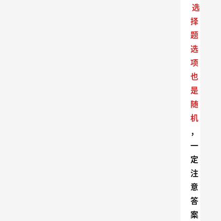
选
择
题
选
项
也
是
随
机
，
一
定
注
意
答
案