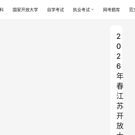
料
国家开放大学
自学考试
执业考试
网考题库
范
2
0
2
6
年
春
江
苏
开
放