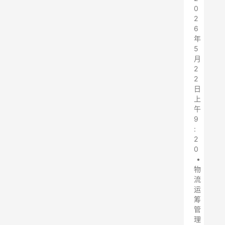
0
2
6
年
5
月
2
2
日
上
午
9
:
2
0
•
物
流
运
筹
管
理