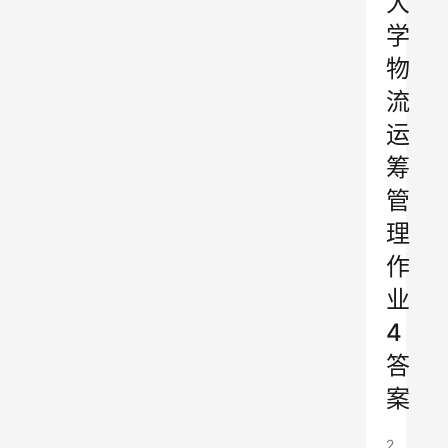
大
学
物
流
运
筹
管
理
作
业
4
答
案
2