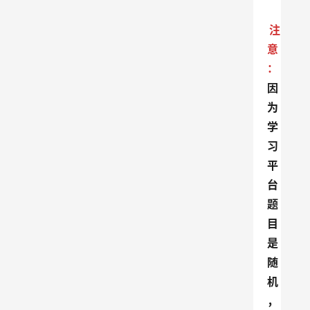
注
意
：
因
为
学
习
平
台
题
目
是
随
机
，