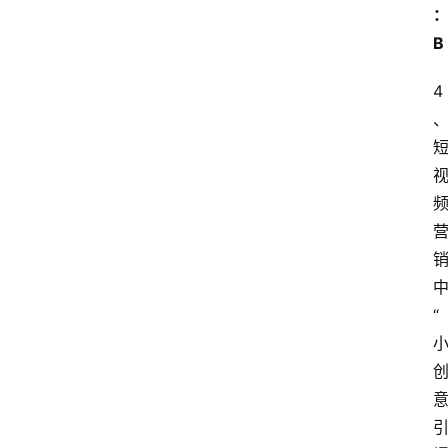
B
4
“