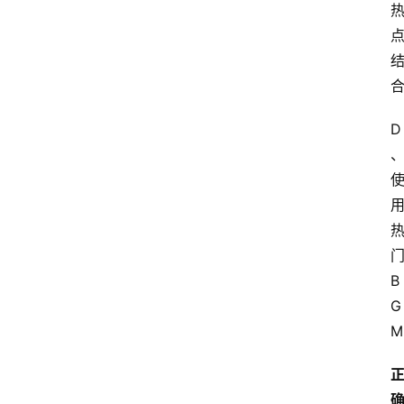
D
B
G
M