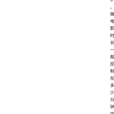
开
放
大
学
公
共
课
江
苏
开
放
大
学
毕
业
实
习