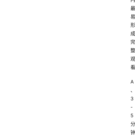
江
苏
开
放
大
学
考
试
资
料
A
国
3
家
-
开
5
放
大
学