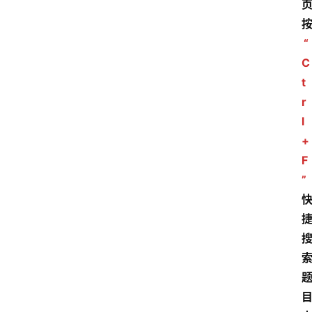
“
C
t
r
l
+
F
”