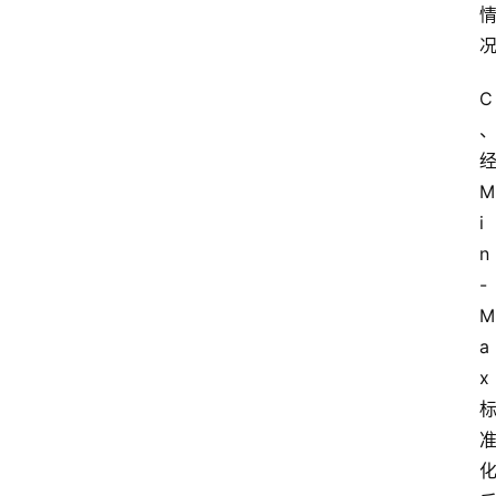
开
放
大
学
C
考
试
资
M
料
i
n
国
-
家
开
M
放
a
大
x
学
自
学