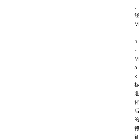
M
i
n
-
M
a
x