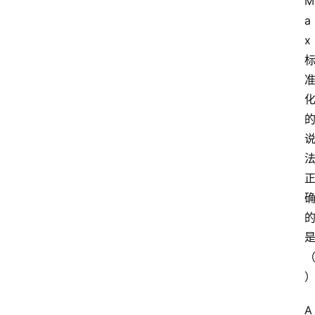
M
a
x
A