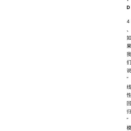
D
4
“
”