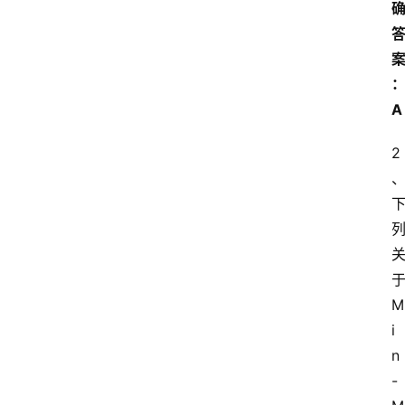
A
2
M
i
n
-