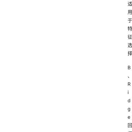
B
R
i
d
g
e