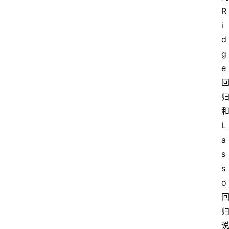
R
i
d
g
e
L
a
s
s
o