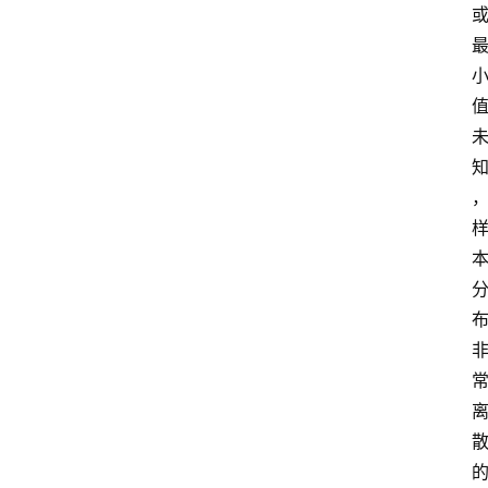
学
公
共
课
江
苏
开
放
大
学
毕
业
实
习
江
苏