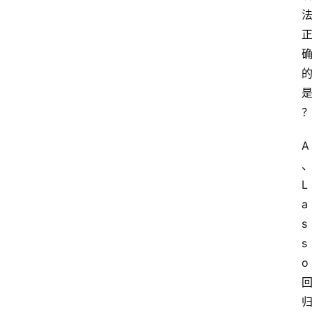
A
L
a
s
s
o