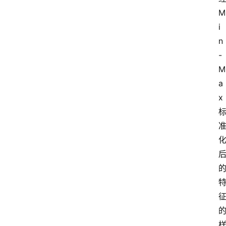
M
i
n
-
M
a
x