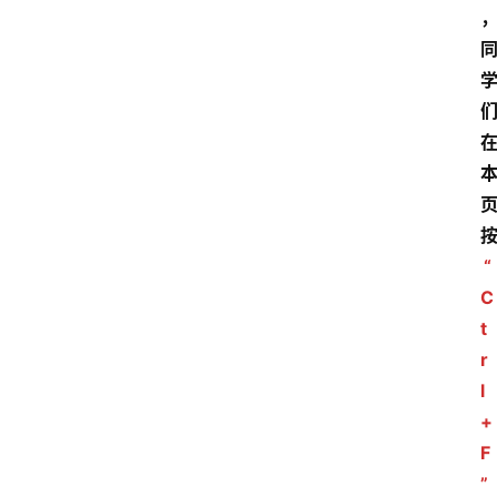
“
C
t
r
l
+
F
”