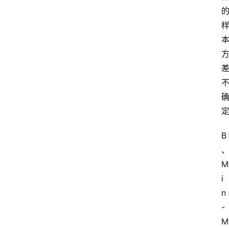
B
M
i
n
-
M