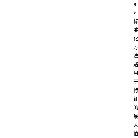
a
首
页
x
江
苏
开
放
大
学
专
业
课
江
苏
开
放
大