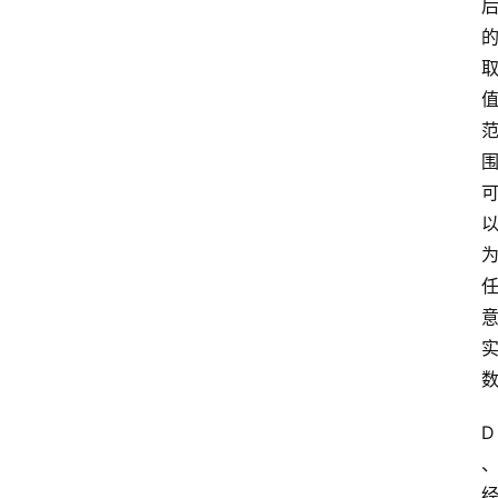
考
试
执
业
考
试
网
考
题
库
范
文
D