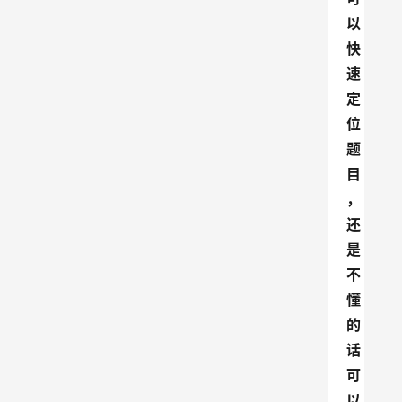
以
快
速
定
位
题
目
，
还
是
不
懂
的
话
可
以