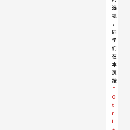
选
项
，
同
学
们
在
本
页
按
“
C
t
r
l
+