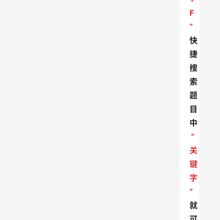
F
”
快
捷
搜
索
题
目
中
“
关
键
字
”
就
可