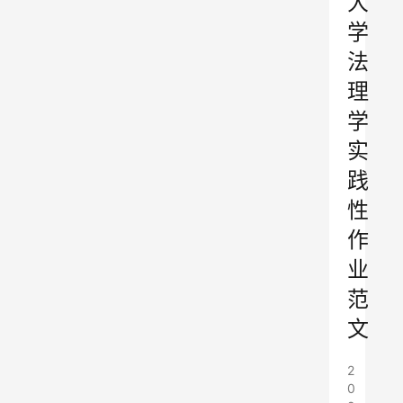
大
学
法
理
学
实
践
性
作
业
范
文
2
0