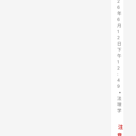
2
6
年
6
月
1
2
日
下
午
1
2
:
4
9
•
法
理
学
注
意