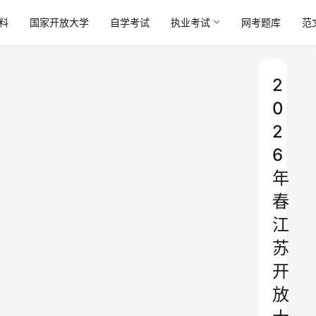
料
国家开放大学
自学考试
执业考试
网考题库
范
2
0
2
6
年
春
江
苏
开
放