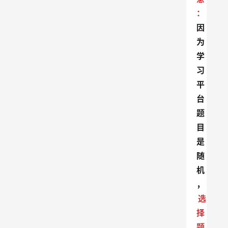
：
因
为
学
习
平
台
题
目
是
随
机
，
选
择
题