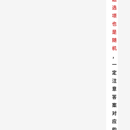
选
项
也
是
随
机
，
一
定
注
意
答
案
对
应
的