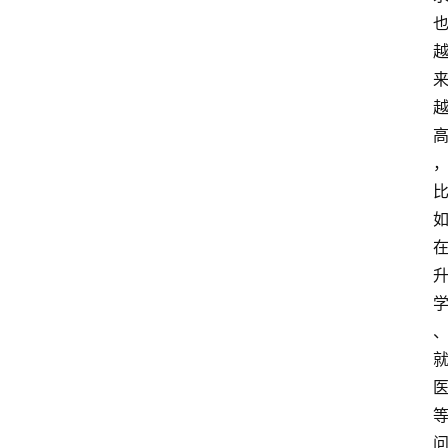
公
共
课
江
苏
开
放
大
学
毕
业
实
习
江
苏
开