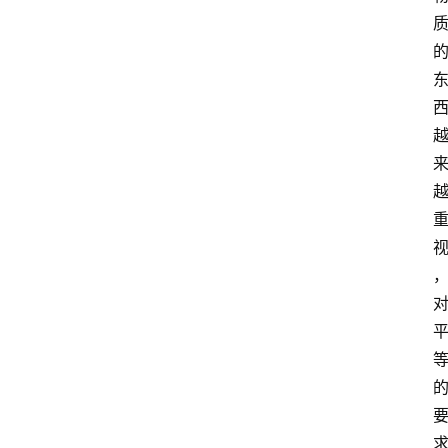
首
页
江
苏
开
放
大
学
专
业
课
江
苏
开
放
大
学