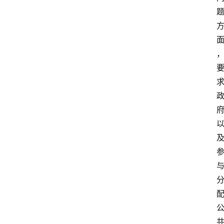
放
大
学
考
试
资
料
国
家
开
放
大
学
自
学
考