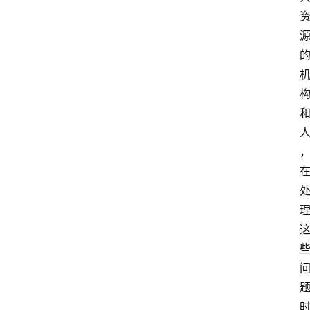
试
执
业
考
试
网
考
题
库
范
文