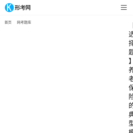
首页
网考题库