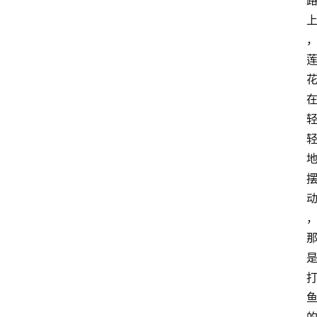
江
苏
开
放
大
学
考
试
资
料
国
家
开
放
大
学