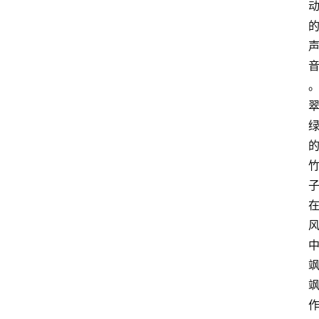
首
页
江
苏
开
放
大
学
专
业
课
江
苏
开