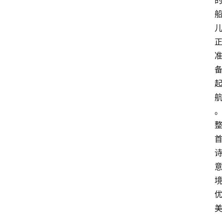
自
学
考
试
执
业
考
试
网
考
题
库
范
文