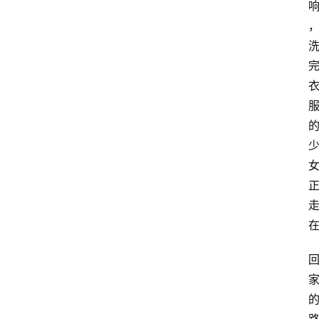
放
大
学
公
共
课
江
苏
开
放
大
学
毕
业
实
习