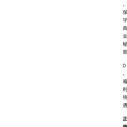
学
自
学
考
试
执
业
D
考
试
网
考
题
库