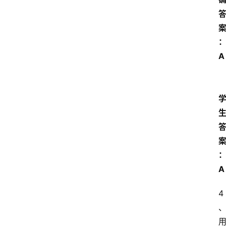
范
文
A 
A
4