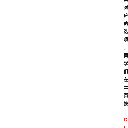
“
C
t