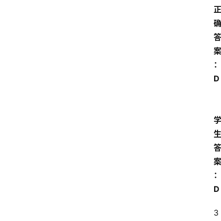
首
页
D 
江
苏
开
放
大
学
专
业
D
课
3