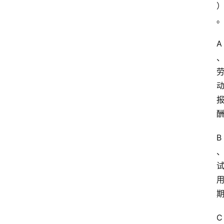
习
江
A
苏
开
放
大
学
考
试
资
B
料
国
家
开
放
C
大