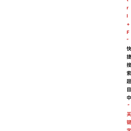
r
l
+
F
”
“