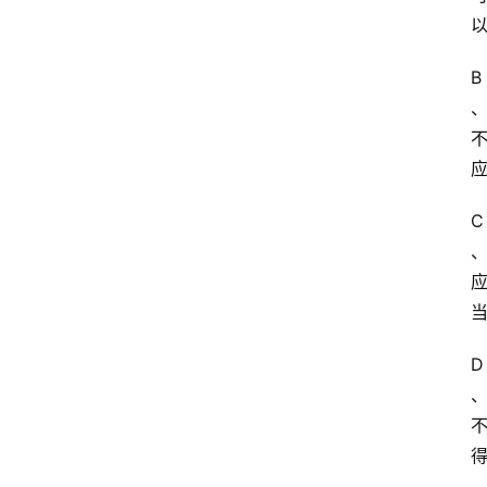
B
C
D