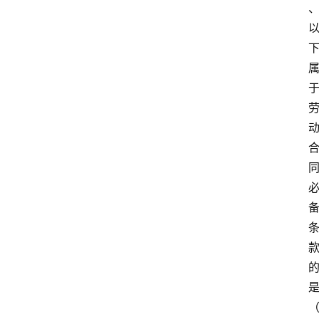
江
苏
开
放
大
学
公
共
课
江
苏
开
放
大
学
毕
业
实