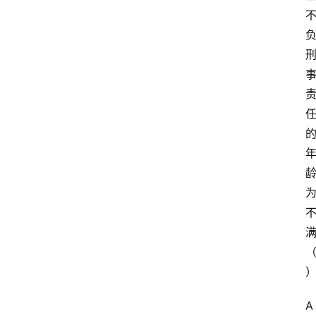
江
苏
开
放
大
学
公
共
课
江
苏
开
放
大
学
A
毕