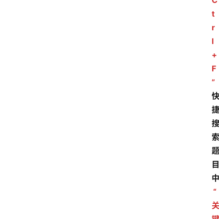
C
t
r
l
+
F
”
“