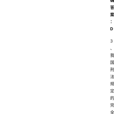
D
3
首
页
江
苏
开
放
大
学
专
业
课