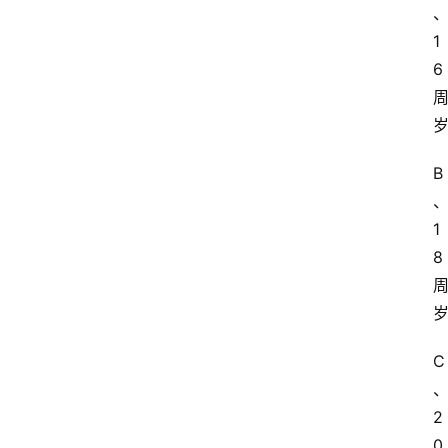
业
1
实
6
习
江
苏
开
B
放
大
1
学
8
考
试
资
料
C
国
2
家
开
0