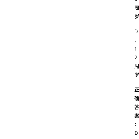
放
大
学
D
自
学
1
考
2
试
执
业
考
试
网
考
题
D