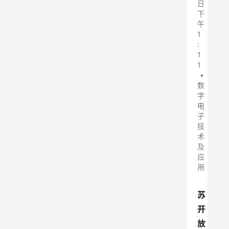
日
下
午
1
:
1
1
•
数
字
电
子
技
术
及
应
用
苏
开
放