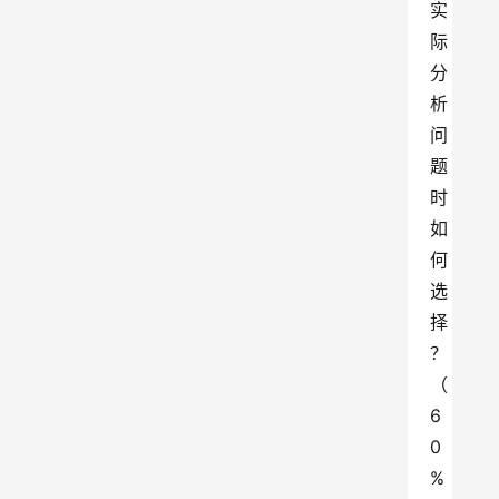
实
际
分
析
问
题
时
如
何
选
择
？
（
6
0
%