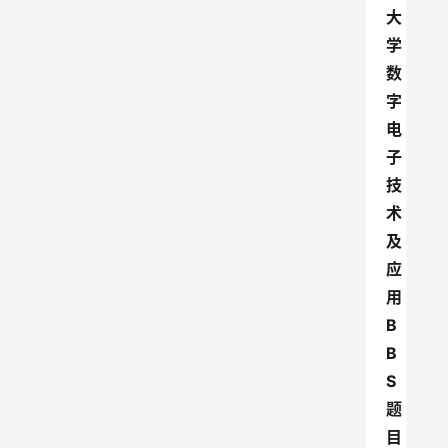
大
学
数
字
电
子
技
术
及
应
用
B
B
S
题
目