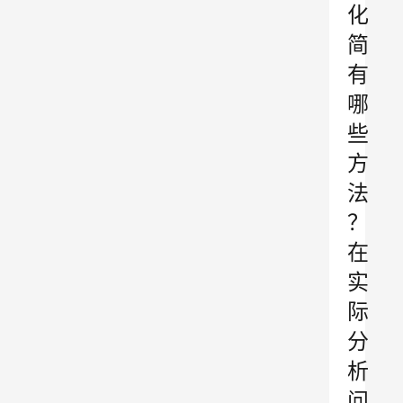
化
简
有
哪
些
方
法
？
在
实
际
分
析
问