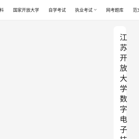
料
国家开放大学
自学考试
执业考试
网考题库
范
江
苏
开
放
大
学
数
字
电
子