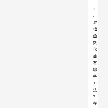
1
、
逻
辑
函
数
化
简
有
哪
些
方
法
？
在