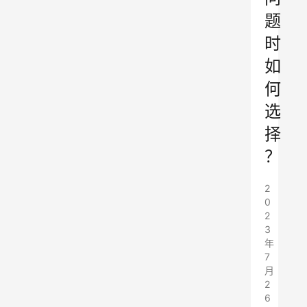
题
时
如
何
选
择
？
2
0
2
3
年
7
月
2
6