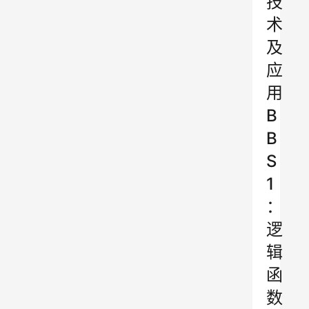
技
术
及
应
用
B
B
S
1
：
逻
辑
函
数