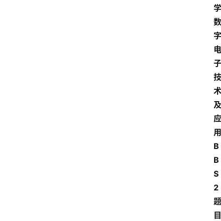
B
B
S
2