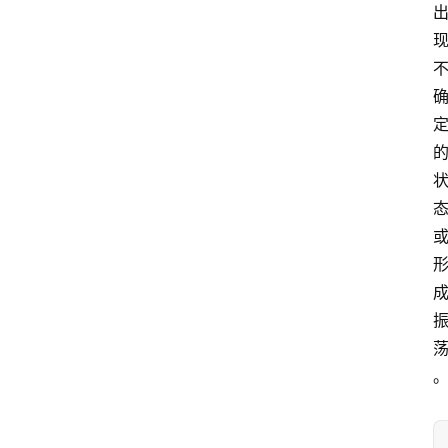
自
学
考
试
执
业
考
试
网
考
题
库
范
文