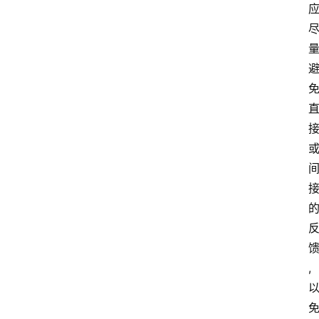
江
苏
开
放
大
学
考
试
资
料
国
家
开
放
,
大
学