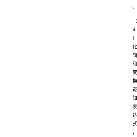
首
页
4
）
江
苏
开
放
大
学
专
业
课
江
苏
开