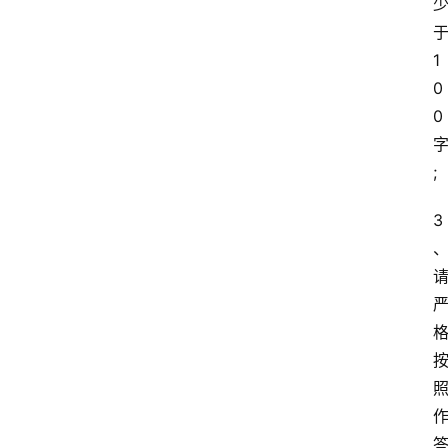
1
0
0
;
3