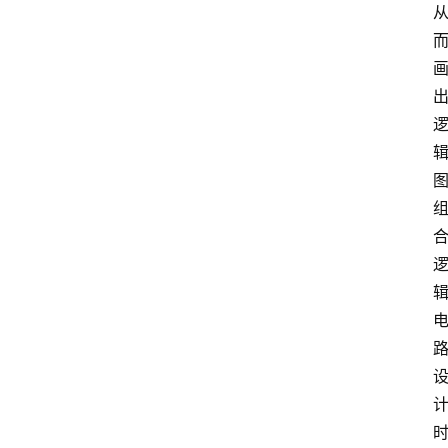
放
大
学
公
共
课
江
苏
开
放
大
学
毕
业
实
习