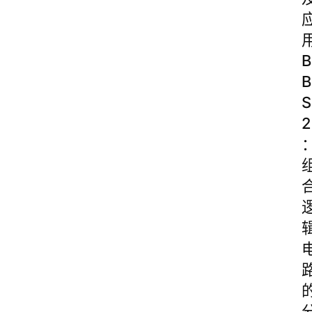
B
B
S
2