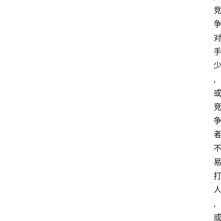
学
毕
业
实
习
江
,
苏
开
放
大
学
考
试
资
料
,
国