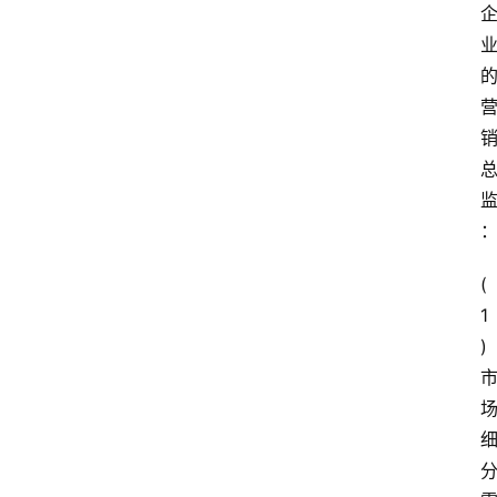
( 
1 
)