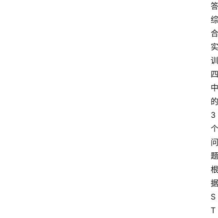
3
S
T