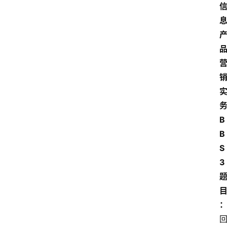
B
B
S
3