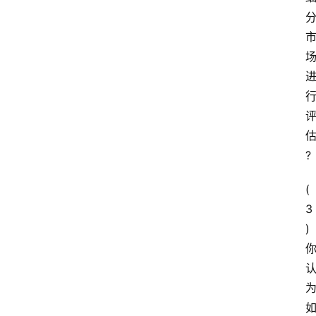
?
( 
3 
)