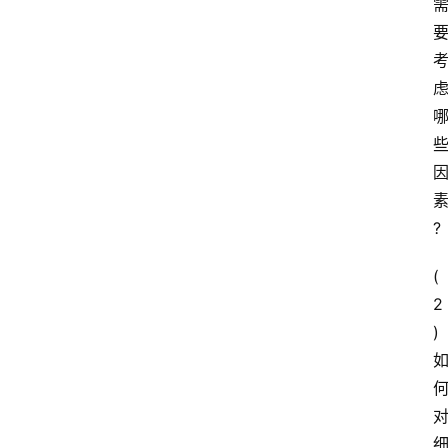
?
( 
2 
)