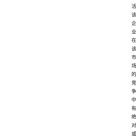
家
开
放
大
学
自
学
考
试
执
业
考
试
网
考