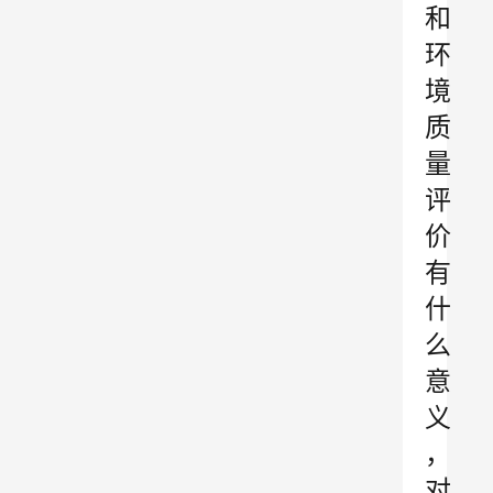
和
环
境
质
量
评
价
有
什
么
意
义
，
对