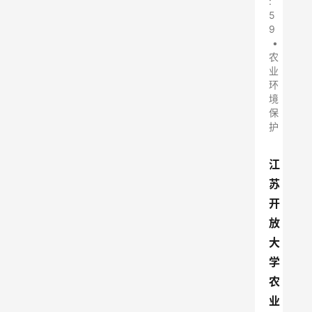
:
5
9
•
农
业
环
境
保
护
江
苏
开
放
大
学
农
业