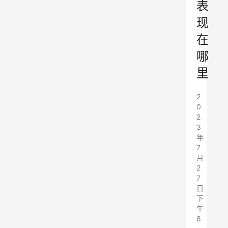
表
现
在
哪
里
2
0
2
3
年
7
月
2
7
日
下
午
8