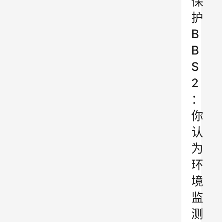
保
护
B
B
S
2
：
你
认
为
环
境
监
测