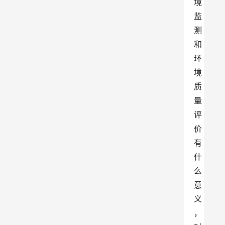
境
监
测
和
环
境
质
量
评
价
有
什
么
意
义
，