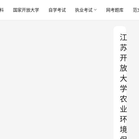
料
国家开放大学
自学考试
执业考试
网考题库
范
江
苏
开
放
大
学
农
业
环
境