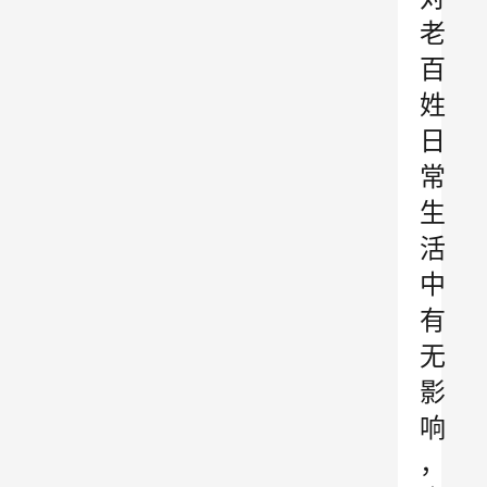
老
百
姓
日
常
生
活
中
有
无
影
响
，