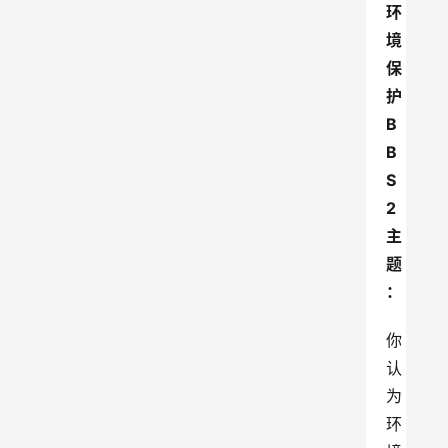
环
境
保
护
B
B
S
2
主
题
：
你
认
为
环