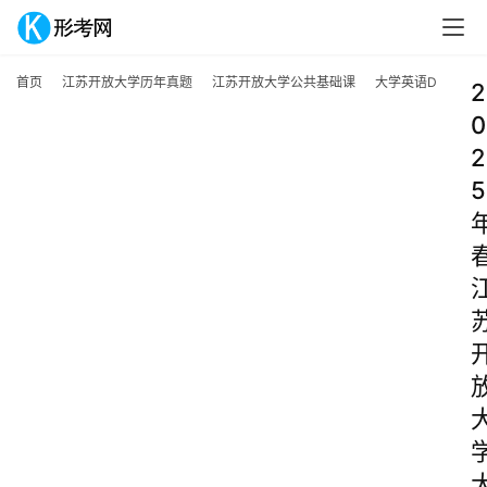
首页
江苏开放大学历年真题
江苏开放大学公共基础课
大学英语D
2
0
2
5