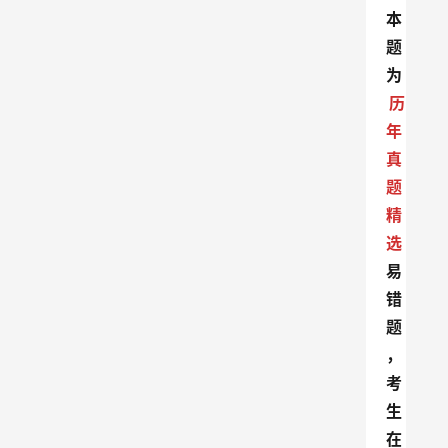
本
题
为
历
年
真
题
精
选
易
错
题
，
考
生
在