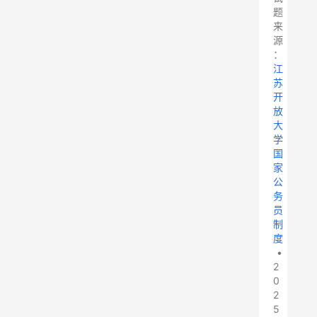
题
来
源
：
江
苏
开
放
大
学
国
家
公
务
员
制
度
•
2
0
2
5