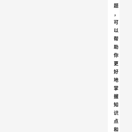
题
，
可
以
帮
助
你
更
好
地
掌
握
知
识
点
和