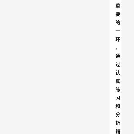
重
要
的
一
环
。
通
过
认
真
练
习
和
分
析
错