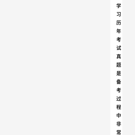
学
习
历
年
考
试
真
题
是
备
考
过
程
中
非
常