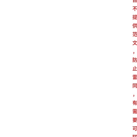
首
页
江
苏
开
放
大
学
专
业
课