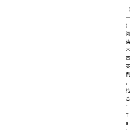
“
T
a