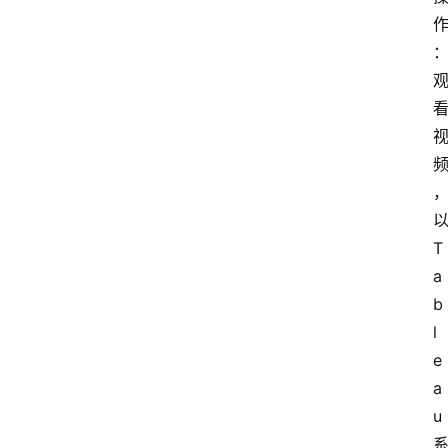
T
a
b
l
e
a
u