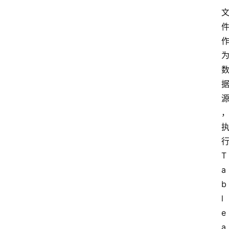
T
a
b
l
e
a