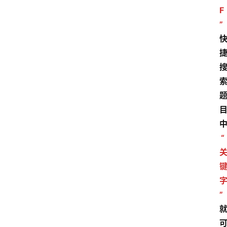
F
”
“
”