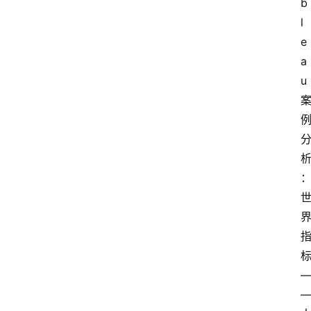
b
l
e
a
u