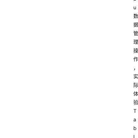
u
T
a
b
l