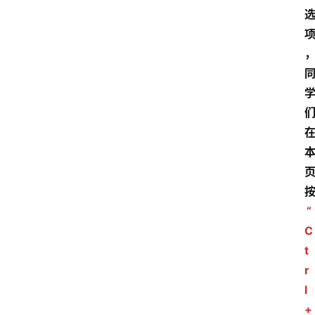
“
C
t
r
l
+