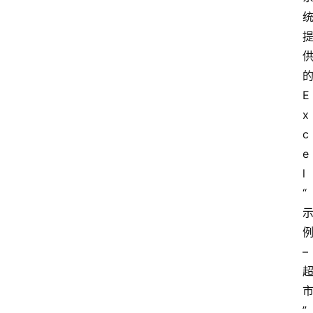
E
x
c
e
l
“
例
– 
”