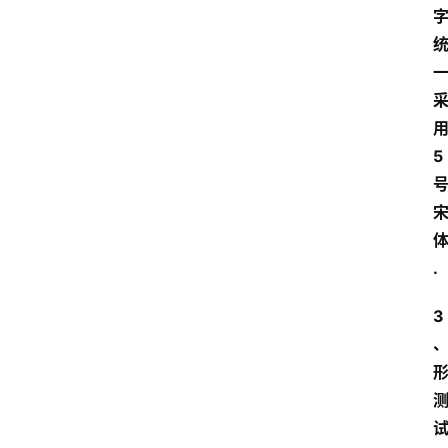
开
放
大
学
公
共
课
5
江
苏
开
.
放
大
3
学
毕
业
实
习