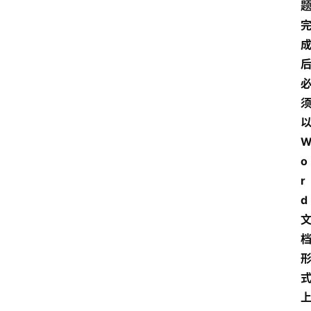
江
苏
开
放
大
学
考
试
资
o
料
r
d
国
家
开
放
大
学