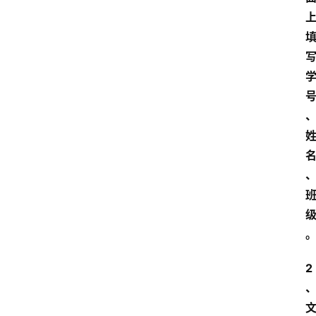
首
页
江
苏
开
放
大
学
专
业
课
2
江
苏