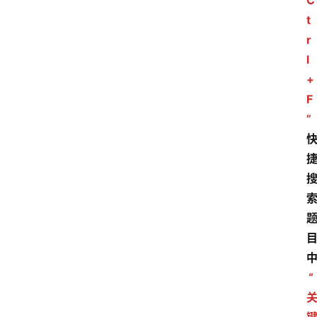
C
t
r
l
+
F
”
“