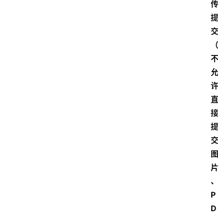
自
学
考
试
执
业
考
试
网
考
题
库
P
范
D
文