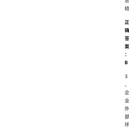
首
页
B
3
江
苏
开
放
大
学
专
业