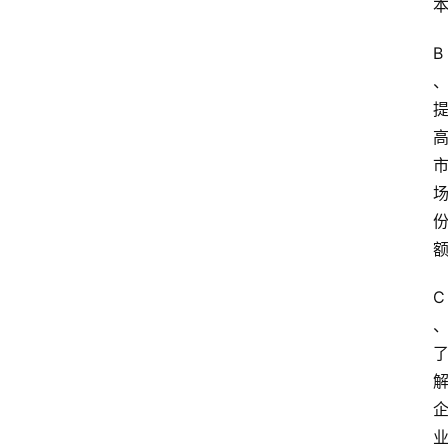
毕
业
B
实
习
江
苏
开
放
大
学
考
C
试
资
料
国
家