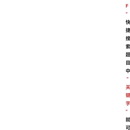
F
”
“
”