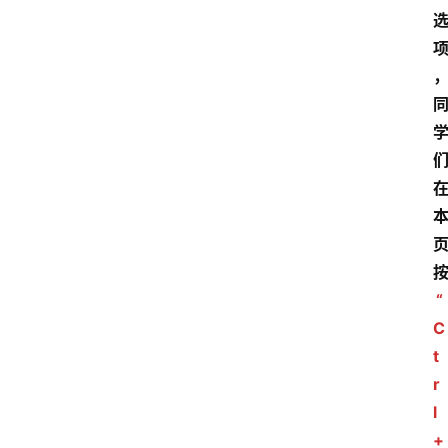
“
C
t
r
l
+