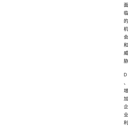
开
放
大
学
自
学
考
试
D
执
业
考
试
网
考
题