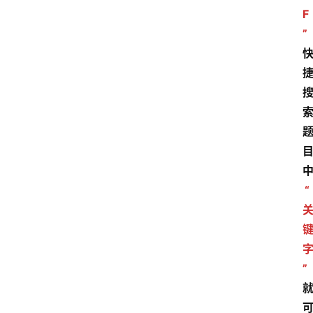
F
”
“
”