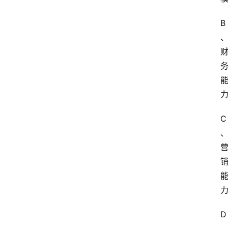
B
C
D