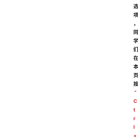
“
C
t
r
l
+