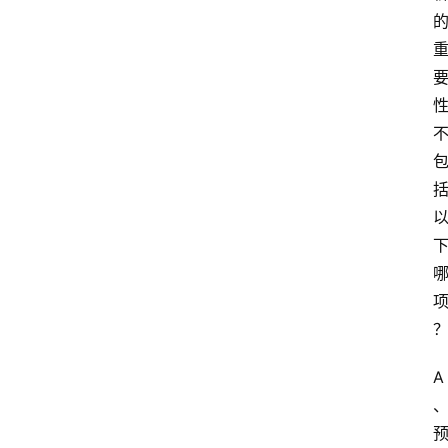
学
自
学
考
试
执
业
考
试
网
考
题
A
库
范