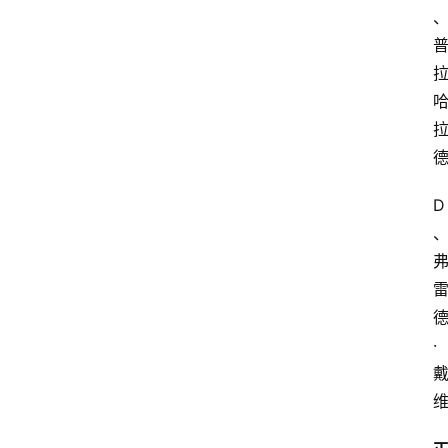
苏
开
放
大
学
公
共
课
D
江
苏
开
放
大
·
学
毕
业
实