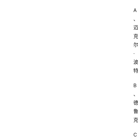
A
首
页
·
江
苏
开
放
B
大
学
专
业
课
C
江