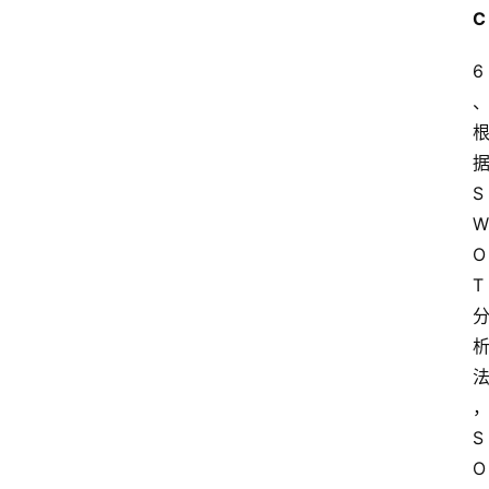
C
6
S
W
O
T
S
O