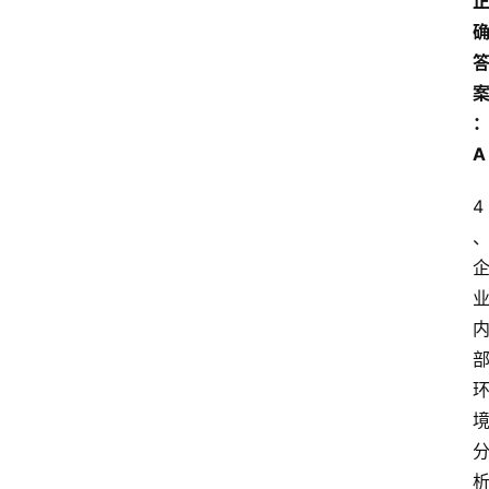
习
江
苏
开
放
A
大
学
4
考
试
资
料
国
家
开
放
大