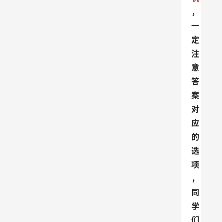
，
一
定
注
意
答
案
对
应
的
选
项
，
同
学
们