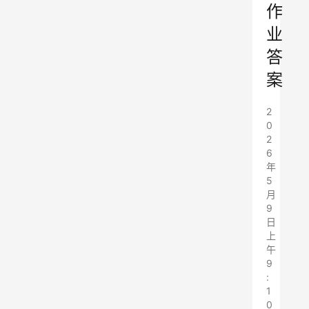
作
业
答
案
2
0
2
6
年
5
月
9
日
上
午
9
:
1
0