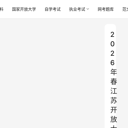
料
国家开放大学
自学考试
执业考试
网考题库
范
2
0
2
6
年
春
江
苏
开
放