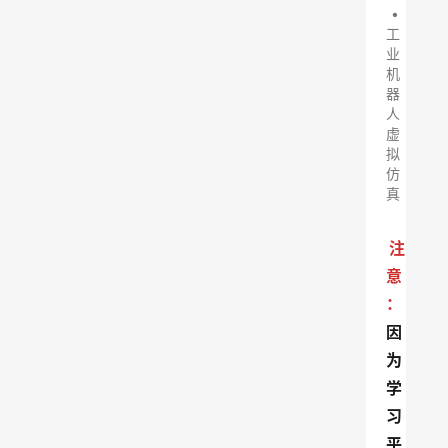
•
工
业
机
器
人
虚
拟
仿
真
注
意
：
因
为
学
习
平