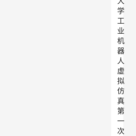
大
学
工
业
机
器
人
虚
拟
仿
真
第
一
次