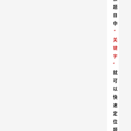
题
目
中
“
关
键
字
”
就
可
以
快
速
定
位
题