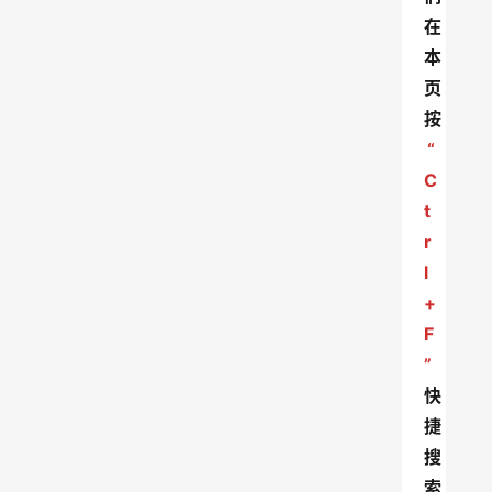
在
本
页
按
“
C
t
r
l
+
F
”
快
捷
搜
索