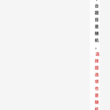
台
题
目
是
随
机
，
选
择
题
选
项
也
是
随
机