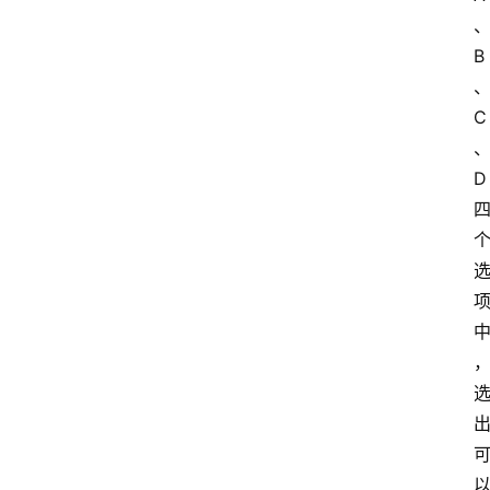
B
C
D