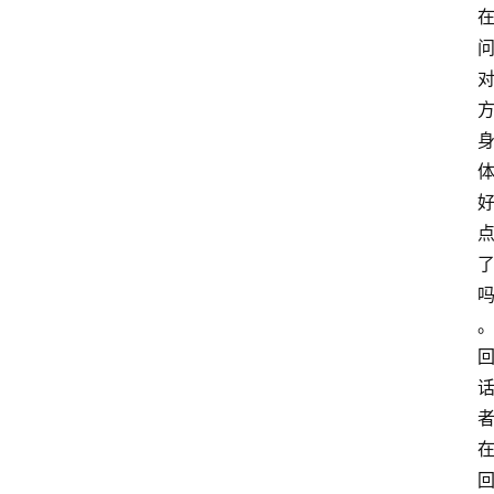
共
课
江
苏
开
放
大
学
毕
业
实
习
江
苏
开
放