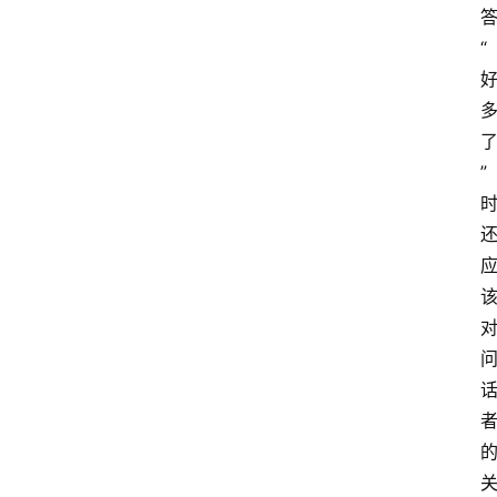
大
学
“
考
试
资
料
”
国
家
开
放
大
学
自
学
考
试