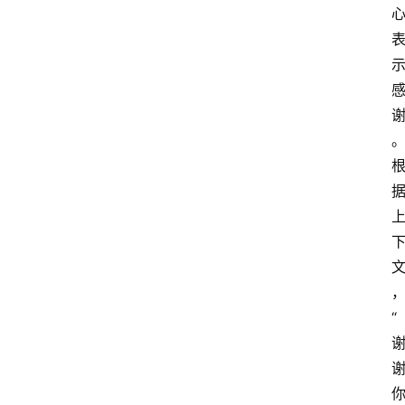
执
业
考
试
网
考
题
库
范
文
“