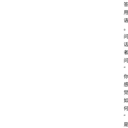
江
苏
开
放
大
学
专
业
“
课
江
苏
开
放
大
”
学
公