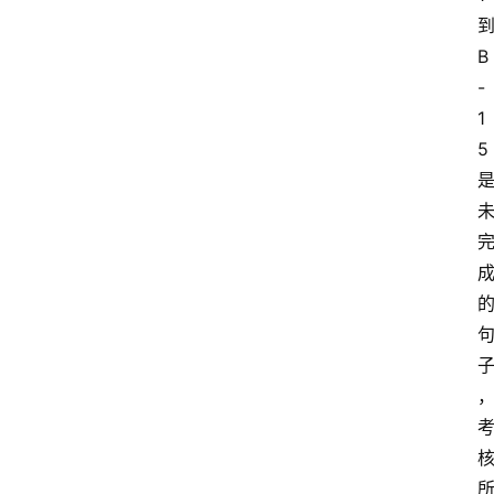
B
-
1
5