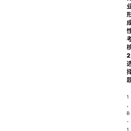
2
1
B
-
1