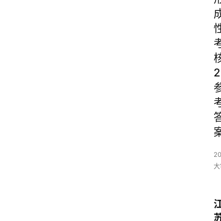
2
2
大