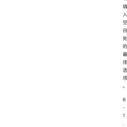
B
-
1
. 