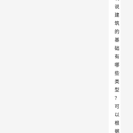
说
建
筑
的
基
础
有
哪
些
类
型
？
可
以
根
据