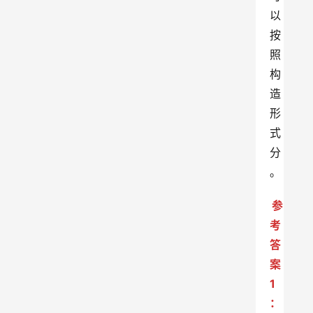
以
按
照
构
造
形
式
分
。
参
考
答
案
1
：