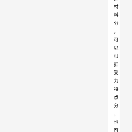
材
料
分
，
可
以
根
据
受
力
特
点
分
，
也
可