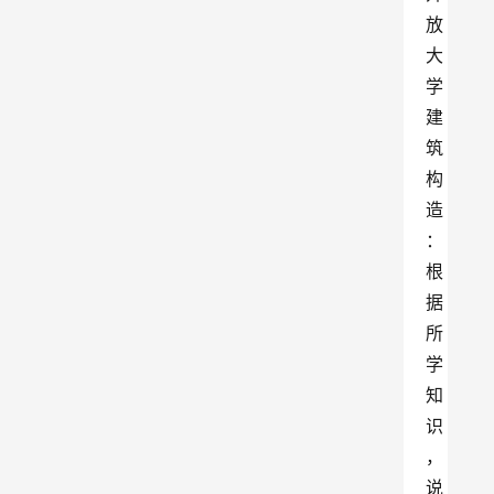
放
大
学
建
筑
构
造
：
根
据
所
学
知
识
，
说