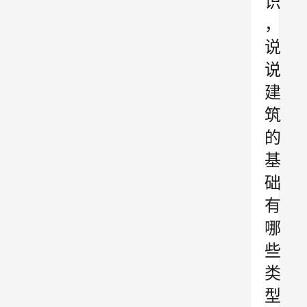
识
，
说
说
建
筑
的
基
础
有
哪
些
类
型