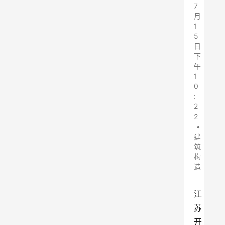
7
月
1
5
日
下
午
1
0
:
2
2
•
建
筑
构
造
江
苏
开