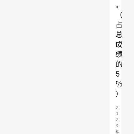
。
（
占
总
成
绩
的
5
％
）
2
0
2
3
年