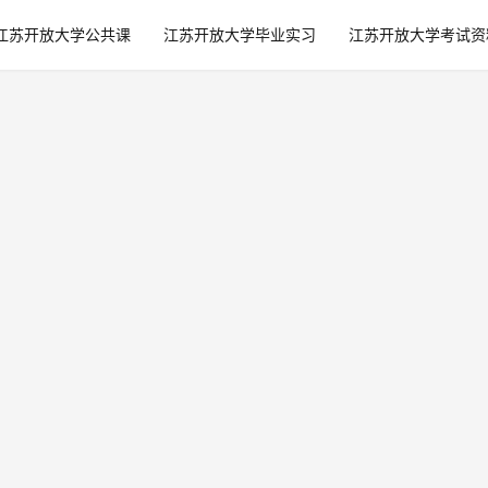
江苏开放大学公共课
江苏开放大学毕业实习
江苏开放大学考试资