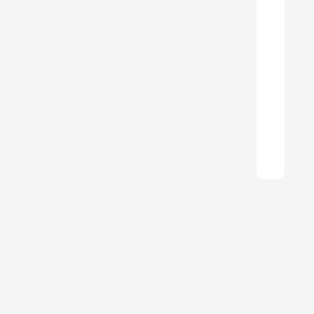
202
神
经
年春
网
络
江苏
一、
与
开放
深
2026
度
年春
大学
学
4天前
习