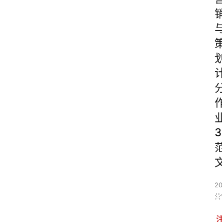
3
2
营