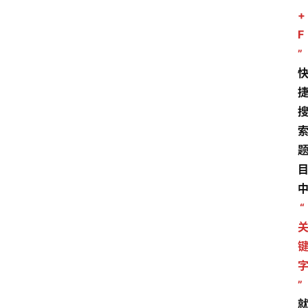
+
F
”
“
”