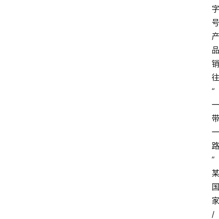
“
”
首
页
/