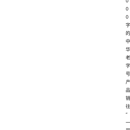
0
学
考
0
试
0
资
料
国
家
开
放
大
学
自
学
考
“
试