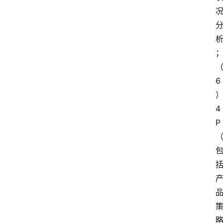
6
4
P