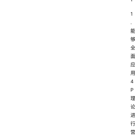
1
. 
4
P