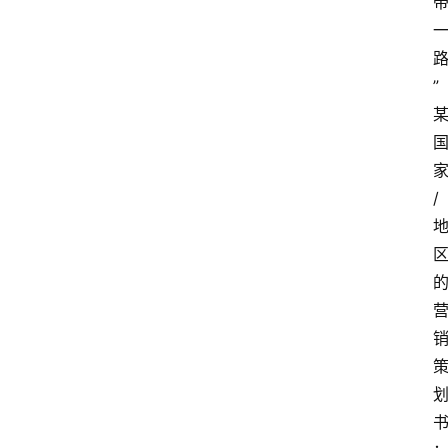
执
业
考
试
”
网
考
题
/
库
范
文