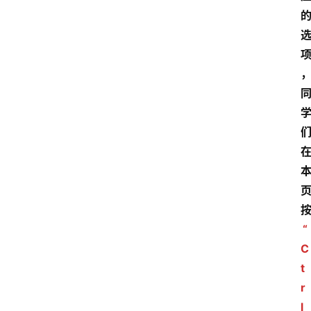
“
C
t
r
l