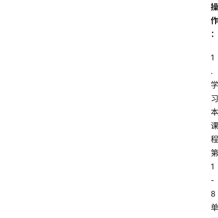
1
. 
1
-
8