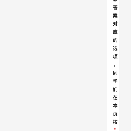
答
案
对
应
的
选
项
，
同
学
们
在
本
页
按
“