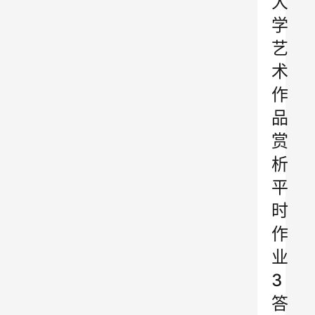
大
学
艺
术
作
品
赏
析
平
时
作
业
3
答