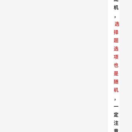
机
，
选
择
题
选
项
也
是
随
机
，
一
定
注
意