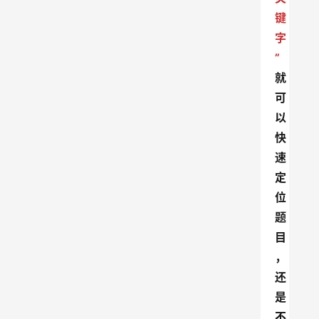
键
字
”
就
可
以
快
速
定
位
题
目
，
还
是
不