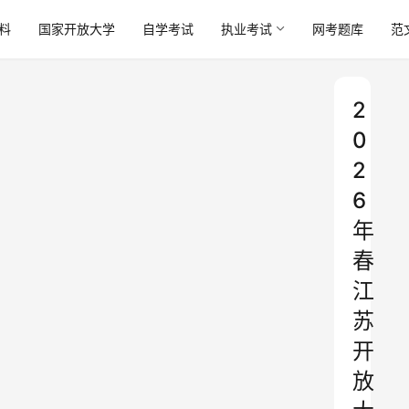
料
国家开放大学
自学考试
执业考试
网考题库
范
2
0
2
6
年
春
江
苏
开
放