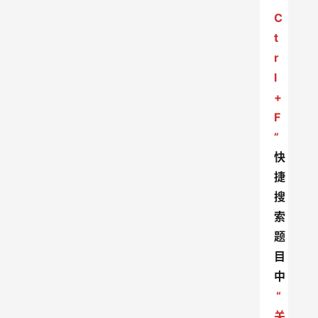
C
t
r
l
+
F
”
快
捷
搜
索
题
目
中
“
关