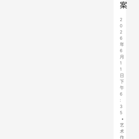
案
2
0
2
6
年
6
月
1
1
日
下
午
6
:
3
5
•
艺
术
作