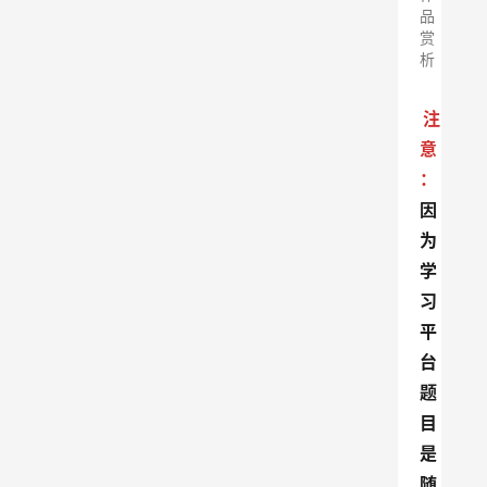
品
赏
析
注
意
：
因
为
学
习
平
台
题
目
是
随