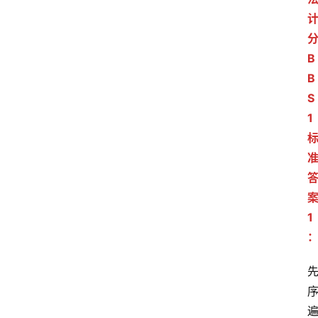
B
B
S
1
1