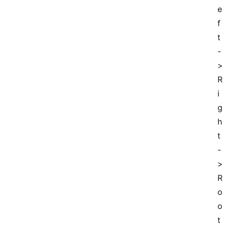
放
e
大
f
学
t
公
-
共
>
课
R
i
江
苏
g
开
h
放
t
大
-
学
>
毕
R
业
实
o
习
o
t