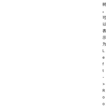
L
e
f
t
-
>
R
o
o