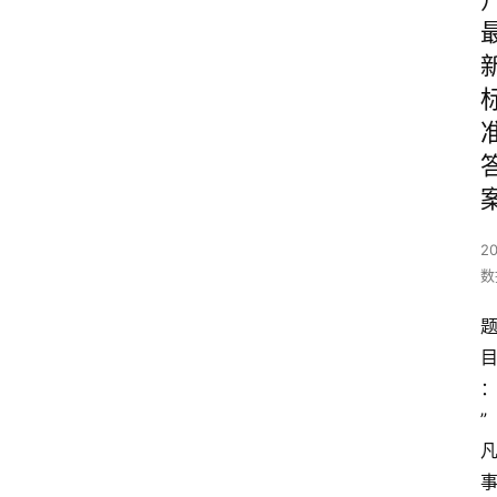
2
数
”