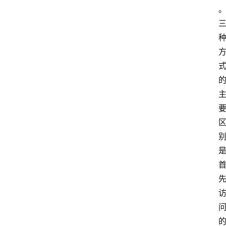
江
。
苏
开
放
大
学
考
试
资
料
国
家
开
放
大
学