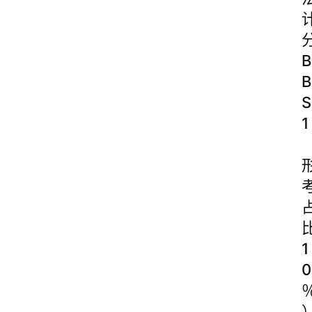
B
B
S
1
1
0