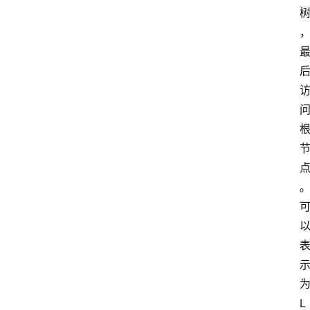
首
页
江
苏
开
放
大
学
专
业
课
江
苏
L
开