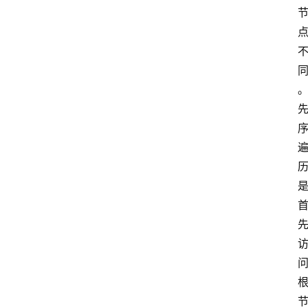
自
学
考
试
执
业
考
试
网
考
题
库
范
文