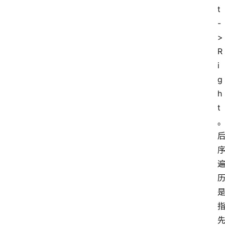
t
-
>
R
i
g
h
t
。