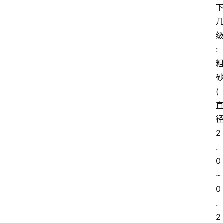
:
(
2
.
0
~
0
.
2