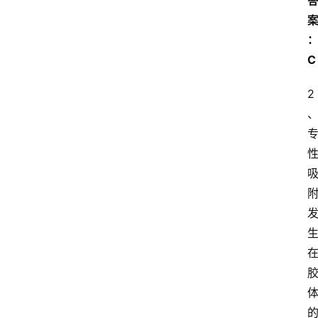
江
苏
开
放
C
大
学
2
公
共
课
江
苏
开
放
大
学
毕
业
实