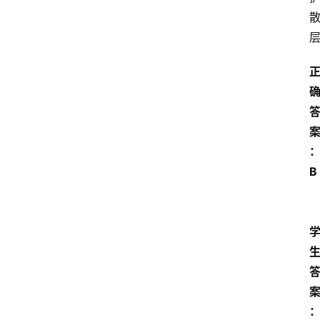
学
自
学
考
试
执
业
B 
考
试
网
考
题
库