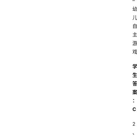
–
C
2