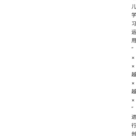
“
×
×
×
×
”