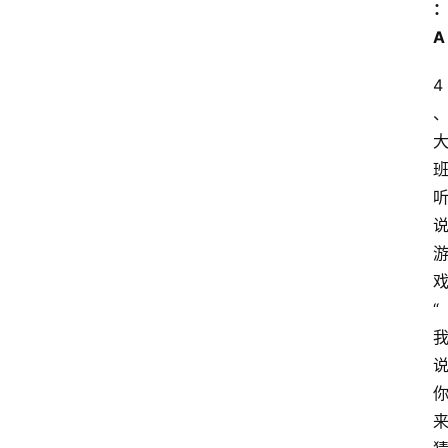
A
4
“