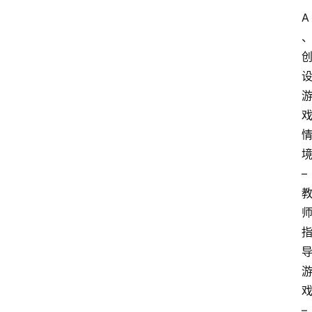
A
–
–