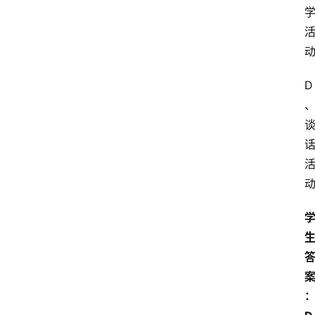
自
学
考
试
D
执
业
考
试
网
考
题
库
范
文