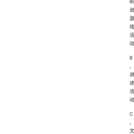
江
苏
开
放
大
学
考
B
试
资
料
国
家
开
放
C
大
学