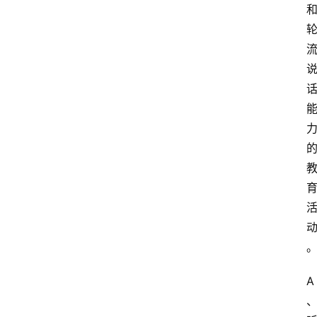
开
放
大
学
公
共
课
江
苏
开
放
大
学
毕
业
A
实
习