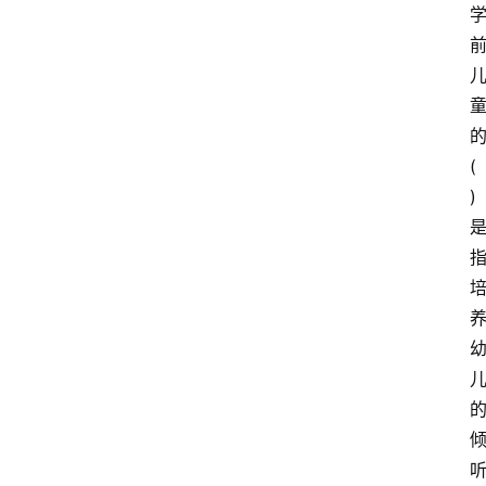
首
页
(
江
)
苏
开
放
大
学
专
业
课
江
苏