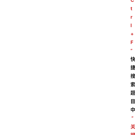
C
t
r
l
+
F
”
“