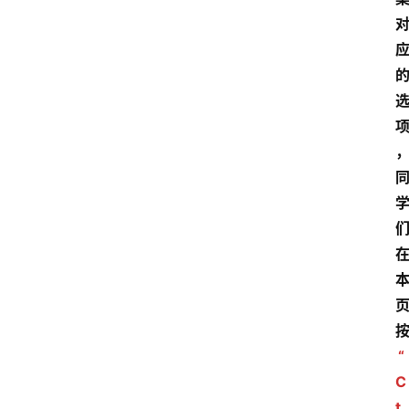
“
C
t