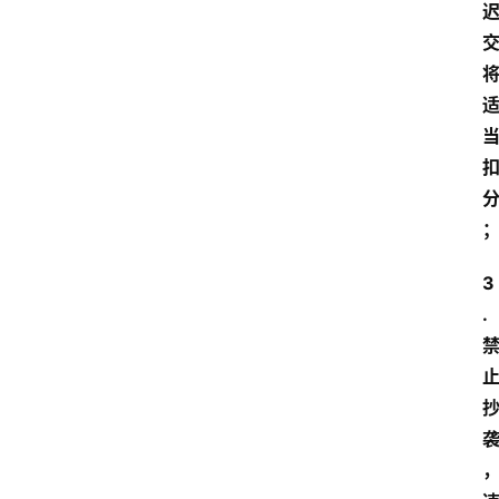
放
大
学
自
学
考
试
执
3
业
.
考
试
网
考
题