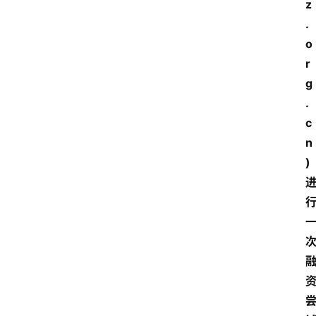
z
.
o
r
g
.
c
n
)