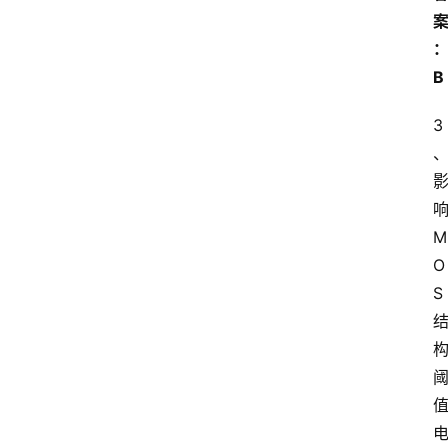
B
3
M
O
S
首
页