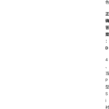
执
业
考
试
网
考
D
题
库
4
范
文
P
S
i