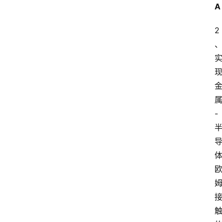
A
2
-