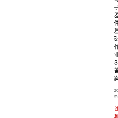
3
2
电