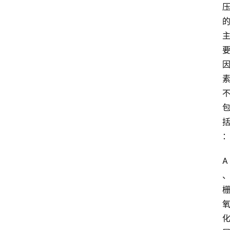
江
苏
开
放
大
学
专
业
课
江
苏
A
开
放
大
学
公
共