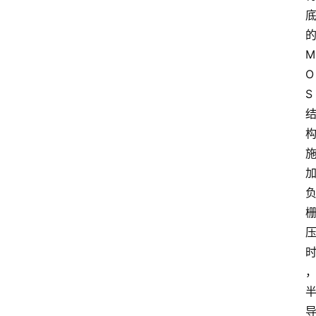
M
O
S