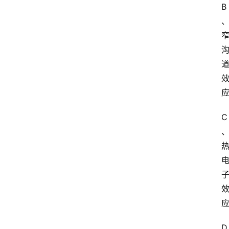
B
C
D