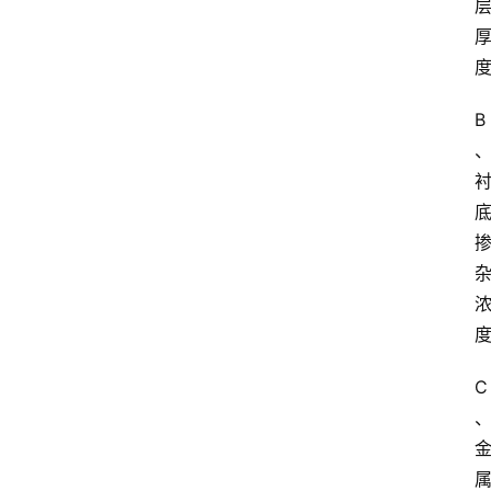
课
江
苏
B
开
放
大
学
毕
业
实
习
江
C
苏
开
放
大