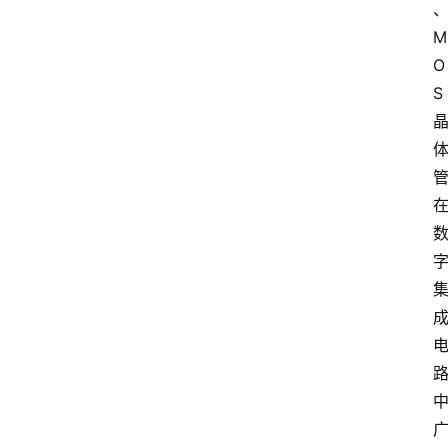
M
O
S