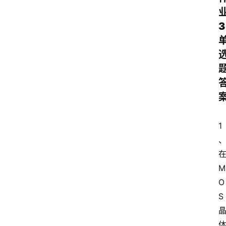
3
1
M
O
S