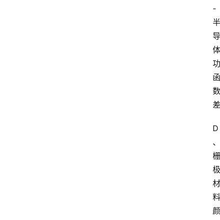
-
学
考
试
资
料
国
家
开
放
D
大
学
自
学
考
试