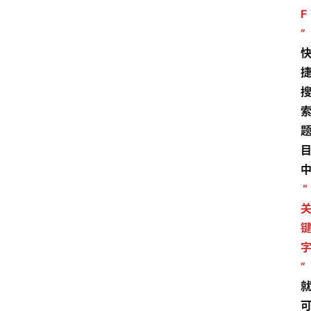
F
”
“
”