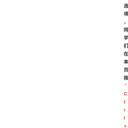
“
C
t
r
l
+