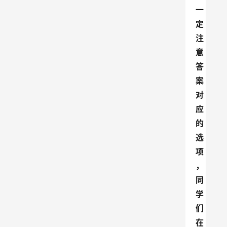
一
定
注
意
答
案
对
应
的
选
项
，
同
学
们
在