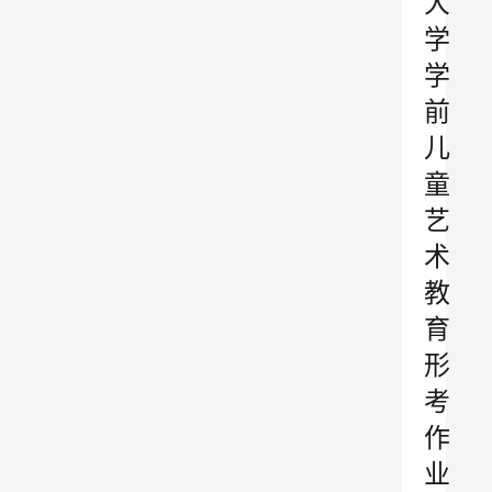
大
学
学
前
儿
童
艺
术
教
育
形
考
作
业