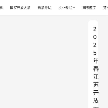
料
国家开放大学
自学考试
执业考试
网考题库
范
2
0
2
5
年
春
江
苏
开
放