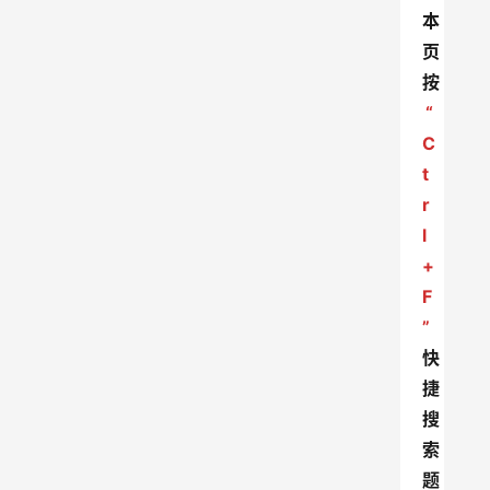
本
页
按
“
C
t
r
l
+
F
”
快
捷
搜
索
题