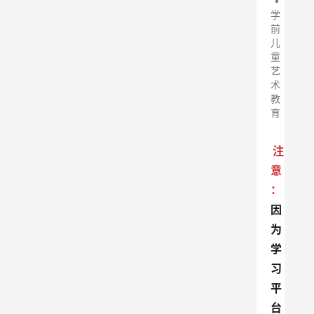
•
学
前
儿
童
艺
术
教
育
注
意
：
因
为
学
习
平
台