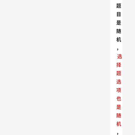
题
目
是
随
机
，
选
择
题
选
项
也
是
随
机
，