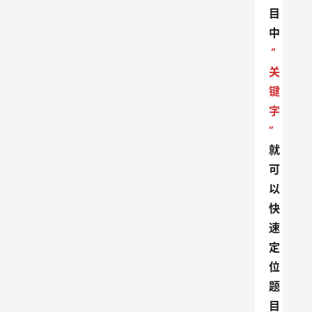
目
中
“
关
键
字
”
就
可
以
快
速
定
位
题
目