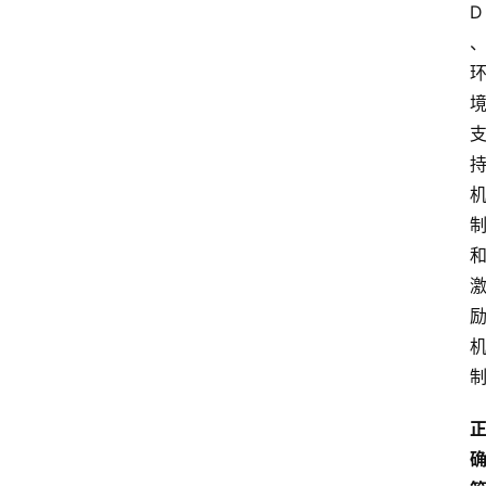
D
首
页
江
苏
开
放
大
学
专
业
课
江
苏