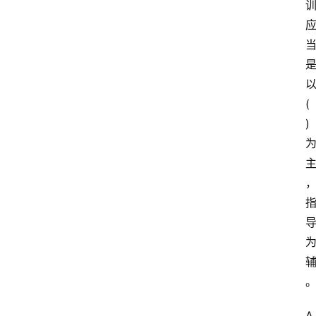
(
)
A