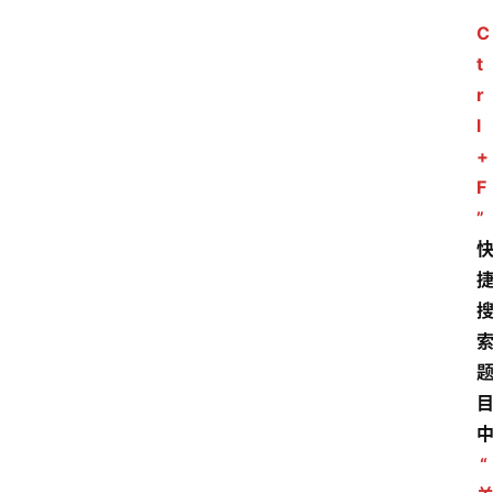
“
C
t
r
l
+
F
”
“