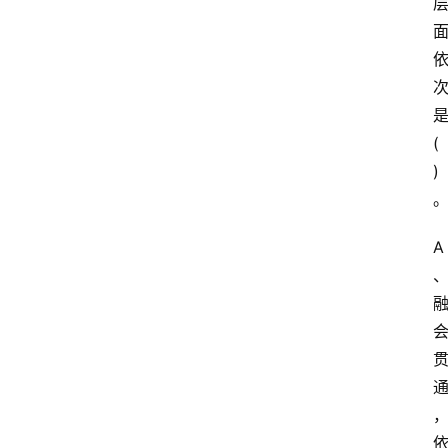
(
)
A