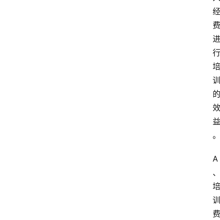
江
苏
开
放
大
学
考
试
资
料
国
A
家
开
放
大
学