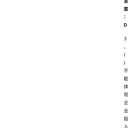
开
放
大
学
D
公
共
3
课
(
江
)
苏
开
放
大
学
毕
业
实
习