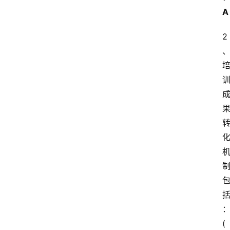
A
2
(