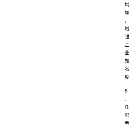
自
学
考
试
执
业
考
试
网
考
B
题
库
范
文